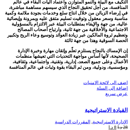
التكيف مع البيئة والنمو المتوازن واعتماد آليات البقاء في عالم
المنافسة، من أجل تحقيق النجاح الذي سيسهم مساهمة مباشرة،
في إرضاء الزبائن من خلال انتاج سلع وخدمات بجودة ملائمة وكمية
مناسبة وسعر معقول وتوقيت تسليم متفق عليه وبمرونة وإيصائية
عالية، من جهة والإيفاء بمتطلبات البيئة عبر الالتزام بالمسؤولية
الاجتماعية والأخلاقية من جهة ثانية، وارتياح أصحاب المصالح
وتعظيم ثروة المالكين عبر زيادة العوائد وتوسيع وعاء الربح وتكبير
الحصة السوقية وهذا من جهة ثالثة
إن الإمساك بالنجاح يستلزم تعلّم وإتقان مهارة وخبرة الإدارة
الصحيحة، لأنها أساس مواجهة التحديات التي تعيشها منظمات
الأعمال وعلى جميع الصعد، إدارية، وتقنية، واجتماعية، وثقافية،
ومؤسسية، ودولية، ومن ثم البقاء بقوة وثبات في عالم المنافسة
اضف الى لائحة الامنيات
إضافة إلى السلة
عرض سريع
القيادة الاستراتيجية
الإدارة الاستراتيجية
,
المقررات الدراسية
28
د.ا
8
د.ا