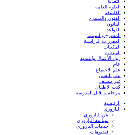
التغذية
العلوم العامة
الفلسفة
الفنون والمسرح
القانون
القواعد
المسرح والسينما
المقررات الدراسية
المكتبات
الهندسة
رواد الأعمال والتنمية
عام
علم الاجتماع
علم النفس
غير مصنف
كتب الأطفال
مرحلة ما قبل المدرسة
الرئيسية
اليازوري
عن اليازوري
سياسة اليازوري
خدمات اليازوري
فيديوهات