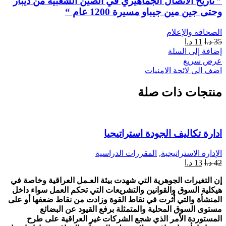
” تاريخ الاتصال الجماهيري في الصين الشعبية من ديبار
وحتى جين مين جيباو مسيرة 1200 عام “
الصحافة والإعلام
35
د.ا
11
د.ا
إضافة إلى السلة
عرض سريع
اضف الى لائحة الامنيات
منتجات ذات صلة
ادارة تكاليف الجودة استراتيجيا
الإدارة الاستراتيجية
,
المقررات الدراسية
42
د.ا
13
د.ا
إن التغيرات الجوهرية التي شهدت بيئة العـمل العراقية وخاصة في
هيكلية السوق والقوانين والتشريعات التي تحكم العمل سواء داخل
المنشأة والتي أثرت في نقاط القوة وزادت من نقاط ضعفها أو على
مستوى السوق المحلية والمتمثلة برفع القيود عن البضائع
المستوردة الأمر الذي شجع الشركات غير العراقية على طرح