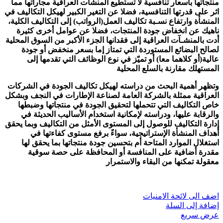
منتجاتها بأسعار تنافسية لا تستطيع المنشآت العراقية مجاراتها مما
اثر على قدرتها التنافسية، فضلا عن التغير الكبير لهيكل التكاليف في
المنشأة وارتفاع نسـبة تكاليف العمل(الرواتب) إلى التكاليف الكلية،
ناهيك عن انخفاض جودة المنتجات، فضلا عن عوامل أخرى كثيرة
أدت بالمنشـآت العراقية إلى فقدانها الجزء الأكبر من السوق المحلية
لصالح البضائع المستوردة التي تمتاز إما بسعر منخفض أو جودة
عالية(أو كلاهما معا) أو تميّز في نوع الوظائف التي تقدمها إلى
المستهلك مقارنة بالسلع المحلية
وتظهر أهمية البحث من دراسته لهيكل تكاليف الجودة في الشركات
العراقية ممثلة بالشركة العامة لصناعة الإطارات في النجف وبشكل
خاص التكاليف التي تتحملها لتحقيق الجودة في منتجاتها وضبطها
والرقابة عليها، ودراسته لإمكانية استخدام الأساليب الحديثة في
إدارة التكاليف للوصول إلى المستوى الأمثل من التكاليف وبما يحقق
أهداف المنشأة الإستراتيجية، سواءً برفع مستوى كفاءتها في
استغلال الموارد المتاحة أم بتحسين جودة منتجاتها بما يحقق لها
مقدرة أضافية على المنافسة أو المحافظة على حصة سوقية
معقولة تمكنها من البقاء والاستمرار
اضف الى لائحة الامنيات
إضافة إلى السلة
عرض سريع