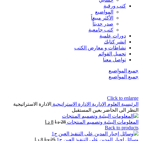
كتب ورقية
المواضيع
الأكثر مبيعاً
صدر حديثاً
كتب جامعية
دورات علمية
انشر كتابك
نشاطات و معارض الكتب
تحميل القوائم
تواصل معنا
جميع المواضيع
جميع المواضيع
Click to enlarge
الرئيسية
العلوم الإدارية
الإدارة الاستراتيجية
الادارة الاستراتيجية
النظر الى الحاضر بعين المستقبل
المعلومات البيئية وتصميم المنتجات
28
د.ا
8
د.ا
Back to products
وسائل إجبار المدين على التنفيذ العين ج1
25
د.ا
8
د.ا