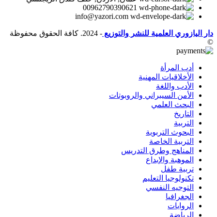
00962790390621
info@yazori.com
دار اليازوري العلمية للنشر والتوزيع
- 2024. كافة الحقوق محفوظة
©
أدب المرأة
الأخلاقيات المهنية
الأدب واللغة
الأمن السيبراني والروبوتات
البحث العلمي
التاريخ
التربية
البحوث التربوية
التربية الخاصة
المناهج وطرق التدريس
الموهبة والإبداع
تربية طفل
تكنولوجيا التعليم
التوجيه النفسي
الجغرافيا
الروايات
الرياضة