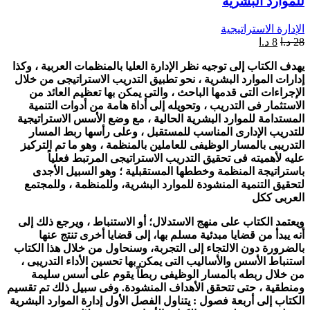
للموارد البشرية
الإدارة الاستراتيجية
28
د.ا
8
د.ا
يهدف الكتاب إلى توجيه نظر الإدارة العليا بالمنظمات العربية ، وكذا
إدارات الموارد البشرية ، نحو تطبيق التدريب الاستراتيجى من خلال
الإجراءات التى قدمها الباحث ، والتى يمكن بها تعظيم العائد من
الاستثمار فى التدريب ، وتحويله إلى أداة هامة من أدوات التنمية
المستدامة للموارد البشرية الحالية ، مع وضع الأسس الاستراتيجية
للتدريب الإدارى المناسب للمستقبل ، وعلى رأسها ربط المسار
التدريبى بالمسار الوظيفى للعاملين بالمنظمة ، وهو ما تم التركيز
عليه لأهميته فى تحقيق التدريب الاستراتيجى المرتبط فعلياً
باستراتيجة المنظمة وخططها المستقبلية ؛ وهو السبيل الأجدى
لتحقيق التنمية المنشودة للموارد البشرية، وللمنظمة ، وللمجتمع
العربى ككل
ويعتمد الكتاب على منهج الاستدلال؛ أو الاستنباط ، ويرجع ذلك إلى
أنه يبدأ من قضايا مبدئية مسلم بها، إلى قضايا أخرى تنتج عنها
بالضرورة دون الالتجاء إلى التجربة، وسنحاول من خلال هذا الكتاب
استنباط الأسس والأساليب التى يمكن بها تحسين الأداء التدريبى ،
من خلال ربطه بالمسار الوظيفى ربطاً يقوم على أسس سليمة
ومنطقية ، حتى تتحقق الأهداف المنشودة. وفى سبيل ذلك تم تقسيم
الكتاب إلى أربعة فصول : يتناول الفصل الأول إدارة الموارد البشرية