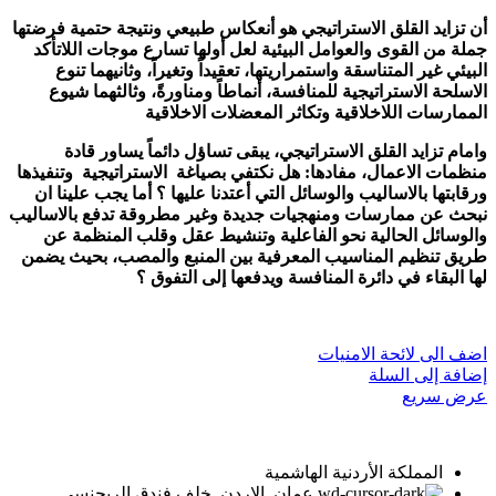
أن تزايد القلق الاستراتيجي هو أنعكاس طبيعي ونتيجة حتمية فرضتها
جملة من القوى والعوامل البيئية لعل أولها تسارع موجات اللاتأكد
البيئي غير المتناسقة واستمراريتها، تعقيداً وتغيراً، وثانيهما تنوع
الاسلحة الاستراتيجية للمنافسة، أنماطاً ومناورةً، وثالثهما شيوع
الممارسات اللاخلاقية وتكاثر المعضلات الاخلاقية
وامام تزايد القلق الاستراتيجي، يبقى تساؤل دائماً يساور قادة
منظمات الاعمال، مفادها: هل نكتفي بصياغة الاستراتيجية وتنفيذها
ورقابتها بالاساليب والوسائل التي أعتدنا عليها ؟ أما يجب علينا ان
نبحث عن ممارسات ومنهجيات جديدة وغير مطروقة تدفع بالاساليب
والوسائل الحالية نحو الفاعلية وتنشيط عقل وقلب المنظمة عن
طريق تنظيم المناسيب المعرفية بين المنبع والمصب، بحيث يضمن
لها البقاء في دائرة المنافسة ويدفعها إلى التفوق ؟
اضف الى لائحة الامنيات
إضافة إلى السلة
عرض سريع
المملكة الأردنية الهاشمية
عمان, الاردن, خلف فندق الريجنسي