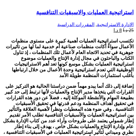
استراتيجية العمليات والاسبقيات التنافسية
الإدارة الاستراتيجية
,
المقررات الدراسية
25
د.ا
8
د.ا
تكتسب استراتيجية العمليات أهمية كبيرة على مستوى منظمات
الأعمال سواءً أكانت منظمات صناعية أم خدمية لما لها من تأثيرات
جوهرية في تحديد الاتجاه العام لأعمال تلك المنظمات ، إذ تناول
الكتاب والباحثون في مجال إدارة الإنتاج والعمليات موضوع
استراتيجية العمليات بشكل موسع كونها تعد أهم الاستراتيجيات
الوظيفية التي تعدم استراتيجية وحدة الأعمال من خلال ارتباطها
بأغلب استثمارات المنظمة طويلة الأمد
إضافة إلى ذلك أنما يبدو مهماً ضمن دراستنا الحالية هو التركيز على
القرارات التي يتخذها مدير الإنتاج والعمليات لأنها ترتبط إلى حد كبير
بطبيعة المهام والأنشطة الموكلة إليه ، فضلاً عن دور هذه القرارات
في تحقيق أهداف المنظمة ودعم قدرتها في تحقيق الأسبقيات
التنافسية . وفي ضوء هذه المعطيات ونظراً لأهمية العلاقة والتأثير
بين استراتيجية العمليات والأسبقيات التنافسية تطلب الأمر تقديم
إطار شمولي يعتمد على طروحات وآراء عدد من كتاب الإدارة بشكل
عام وإدارة الإنتاج والعمليات بشكل خاص ، يهدف إلى بناء إطار
نظري وميداني لتأثير استراتيجية العمليات في الأسبقيات التنافسية ،