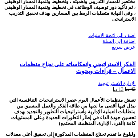
مختصر للمسار التدريبى وأهميته ، وتخطيط وتنمية المسار الوظيفى
، ثم تأكيد دور توصيف الوظائف فى تخطيط وتنمية المسار الوظيفى
، وفى النهاية متطلبات الربط بين المسارين بهدف تحقيق التدريب
الاستراتيجى
اضف الى لائحة الامنيات
إضافة إلى السلة
عرض سريع
الفكر الاستراتيجي وانعكاساته على نجاح منظمات
الاعمال – قراءات وبحوث
الإدارة الاستراتيجية
42
د.ا
13
د.ا
تعيش منظمات الأعمال اليوم عصر الاستراتيجيات التنافسية التي
تبذل فيها أقصى ما لديها من طاقة الفكر والعمل للتنسيق بين
متطلبات العملية الإدارية واستراتيجيات التطوير والتجديد بهدف
تحسين جودة الداء في إطار التطورات الجديدة وعلى المستويات
كافة (الفرد، الإدارة، المنظمة، المجتمع)
ولبلوغ ما تقدم تحتاج المنظمات المذكورة إلى تحقيق أعلى معدلات