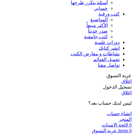
أسئلة يتكرر طرحها
حسابي
كتب ورقية
المواضيع
الأكثر مبيعاً
صدر حديثاً
كتب جامعية
دورات علمية
انشر كتابك
نشاطات و معارض الكتب
تحميل القوائم
تواصل معنا
عربة التسوق
إغلاق
تسجيل الدخول
إغلاق
ليس لديك حساب بعد؟
إنشاء حساب
المتجر
0
لائحة الامنيات
0
items
عربة التسوق