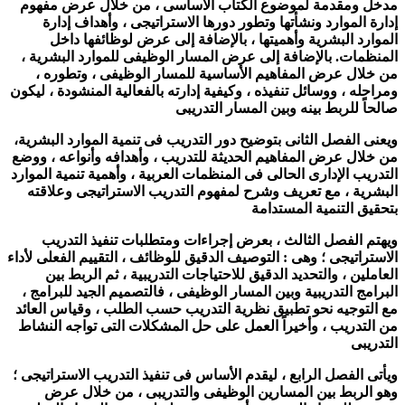
مدخل ومقدمة لموضوع الكتاب الأساسى ، من خلال عرض مفهوم
إدارة الموارد ونشأتها وتطور دورها الاستراتيجى ، وأهداف إدارة
الموارد البشرية وأهميتها ، بالإضافة إلى عرض لوظائفها داخل
المنظمات. بالإضافة إلى عرض المسار الوظيفى للموارد البشرية ،
من خلال عرض المفاهيم الأساسية للمسار الوظيفى ، وتطوره ،
ومراحله ، ووسائل تنفيذه ، وكيفية إدارته بالفعالية المنشودة ، ليكون
صالحاً للربط بينه وبين المسار التدريبى
ويعنى الفصل الثانى بتوضيح دور التدريب فى تنمية الموارد البشرية،
من خلال عرض المفاهيم الحديثة للتدريب ، وأهدافه وأنواعه ، ووضع
التدريب الإدارى الحالى فى المنظمات العربية ، وأهمية تنمية الموارد
البشرية ، مع تعريف وشرح لمفهوم التدريب الاستراتيجى وعلاقته
بتحقيق التنمية المستدامة
ويهتم الفصل الثالث ، بعرض إجراءات ومتطلبات تنفيذ التدريب
الاستراتيجى ؛ وهى : التوصيف الدقيق للوظائف ، التقييم الفعلى لأداء
العاملين ، والتحديد الدقيق للاحتياجات التدريبية ، ثم الربط بين
البرامج التدريبية وبين المسار الوظيفى ، فالتصميم الجيد للبرامج ،
مع التوجيه نحو تطبيق نظرية التدريب حسب الطلب ، وقياس العائد
من التدريب ، وأخيراً العمل على حل المشكلات التى تواجه النشاط
التدريبى
ويأتى الفصل الرابع ، ليقدم الأساس فى تنفيذ التدريب الاستراتيجى ؛
وهو الربط بين المسارين الوظيفى والتدريبى ، من خلال عرض