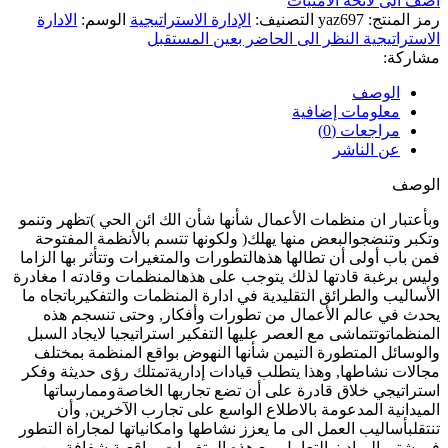
اضف الى لائحة الامنيات
رمز المنتج:
yaz697
التصنيف:
الإدارة الاستراتيجية
الوسم:
الادارة
الاستراتيجية النظر الى الحاضر بعين المستقبل
مشاركة:
الوصف
معلومات إضافية
مراجعات (0)
عن الناشر
الوصف
وبأعتبار ان منظمات الأعمال شأنها شأن الك ائن الحي )تظهر وتنمو
وتكبر وتنضجوالبعض منها يهلك( ولكونها تتسم بالأنظمة المفتوحة
فمن باب أولى أن تطالها هذهالتطورات والمتغيرات وتتأثر بها الزاما
وليس برغبة قادتها لذلك يتوجب على هذهالمنظمات وقادته ا مغادرة
الأساليب والطرائق التقليدية في ادارة المنظمات والتفكيرباتجاه ما
يحدث في عالم الأعمال من تطورات وأفكار, وحتى تنسجم هذه
المنظماتوتتماشى مع العصر عليها التفكير استراتيجيا لايجاد السبل
والوسائل المتطورة التيمن شأنها النهوض بواقع المنظمة بمختلف
مجالات نشاطها, وهذا يتطلب قيادات إداريةتمتلك رؤى حديثة وفكر
استراتيجي خلاق قادرة على أن تضع تجاربها الخاصةوممارساتها
الميدانية المدعومة بالاطلاع الواسع على تجارب الآخرين, وأن
تنتقلبأساليب العمل الى ما يعزز نشاطها وامكانياتها لمجاراة التطور
في شتى الميادينوالتعامل مع هذه المتغيرات بواقعية شفافة من