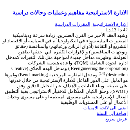
الادارة الاستراتيجية مفاهيم وعمليات وحالات دراسية
الإدارة الاستراتيجية
,
المقررات الدراسية
42
د.ا
13
د.ا
وشهد العقد الأخير من القرن العشرين، زيادة سرعة وديناميكية
المتغيرات البيئية سواء في التكنولوجيا أم في السياسة أو الاقتصاد او
التشريع او الثقافة (أذواق الزبائن ورغباتهم) والمنافسة (حقائق
وتوجهات المنافسين) والإفرازات الكثيرة التي احدثتها ظاهرة
العولمة، وظهرت مداخل جديدة لمواجهة مثل تلك التغيرات كمدخل
ادارة الجودة الشاملة (TQM)، واعادة هندسة الشركات
(Reengineering the corporation ) ومدخل الهدم الخلاق (Creative
(14)
destruction)
ومدخل المقارنة المرجعية (Benchmarking) وغيرها
هو الدليل على الدور الفاعل للادارة الإستراتيجية من خلال قدرتها
على صياغة وبناء الغايات والأهداف عبر التحليل الدقيق وفق
(SWOT)، وخلق الكيان المتكامل للاختيار الاستراتيجي بغية التطبيق
الفعال للإستراتيجية على مستوى المنظمة او على مستوى وحدات
الأعمال أو على المستويات الوظيفية
اضف الى لائحة الامنيات
إضافة إلى السلة
عرض سريع