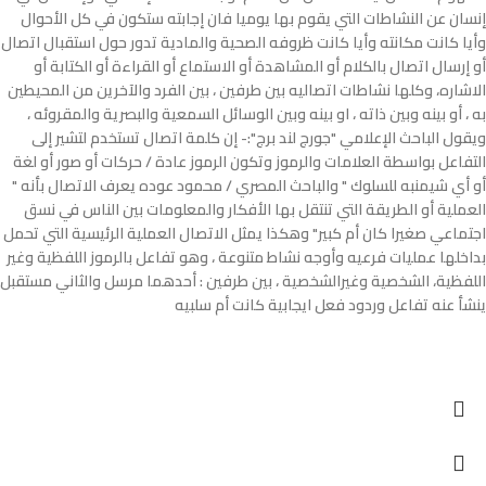
إنسان عن النشاطات التي يقوم بها يوميا فان إجابته ستكون في كل الأحوال
وأيا كانت مكانته وأيا كانت ظروفه الصحية والمادية تدور حول استقبال اتصال
أو إرسال اتصال بالكلام أو المشاهدة أو الاستماع أو القراءة أو الكتابة أو
الاشاره، وكلها نشاطات اتصاليه بين طرفين ، بين الفرد والآخرين من المحيطين
به ، أو بينه وبين ذاته ، او بينه وبين الوسائل السمعية والبصرية والمقروئه ،
ويقول الباحث الإعلامي "جورج لند برج":- إن كلمة اتصال تستخدم لتشير إلى
التفاعل بواسطة العلامات والرموز وتكون الرموز عادة / حركات أو صور أو لغة
أو أي شيمنبه للسلوك " والباحث المصري / محمود عوده يعرف الاتصال بأنه "
العملية أو الطريقة التي تنتقل بها الأفكار والمعلومات بين الناس في نسق
اجتماعي صغيرا كان أم كبير" وهكذا يمثل الاتصال العملية الرئيسية التي تحمل
بداخلها عمليات فرعيه وأوجه نشاط متنوعة ، وهو تفاعل بالرموز اللفظية وغير
اللفظية، الشخصية وغيرالشخصية ، بين طرفين : أحدهما مرسل والثاني مستقبل
ينشأ عنه تفاعل وردود فعل ايجابية كانت أم سلبيه