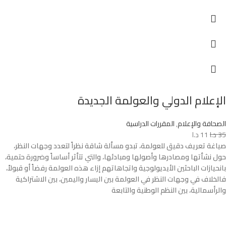
الإعلام الدولي والعولمة الجديدة
الصحافة والإعلام
,
المقررات الدراسية
35
د.ا
11
د.ا
صياغة تعريف دقيق للعولمة، تبدو مسألة شاقة نظراً لتعدد وجهات النظر،
حول نشأتها ومصادرها وأصولها ومبادئها، والتي تتأثر أساساً وضرورة حتمية،
بانحيازات الباحثين الأيديولوجية واتجاهاتهم إزاء هذه العولمة رفضاً أو قبولاً،
فالخلاف في وجهات النظر في العولمة بين اليسار واليمين، بين الاشتراكية
والرأسمالية، بين النظم الوطنية والتابعة