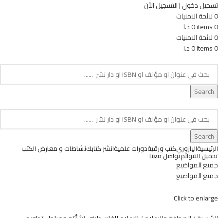
تسجيل دخول | التسجيل الأن
0
لائحة الامنيات
0
items
0
د.ا
0
لائحة الامنيات
0
items
0
د.ا
age. Touch device users, explore by touch or with swipe gestures.
Search
age. Touch device users, explore by touch or with swipe gestures.
Search
الرئيسية
اليازوري
كتب ورقية
دورات علمية
انشر كتابك
نشاطات و معارض الكتب
تحميل القوائم
تواصل معنا
جميع المواضيع
جميع المواضيع
Click to enlarge