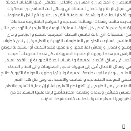
المبدعين و المخترعين و المسيرين. والفاعل الحقيقي فيها التقنيات الحديثة
في مجال الإعلام والاتصال المتمثلة في وسائل البث المباشر عبر الفضائيات
والأقمار الصناعية والشبكة العنكبوتية ،التي من خلالها يتم تبادل المعلومات
بسرعة فائقة
وشكلت الوسائط التعليمية و المواقع الإلكترونية فضاءات
إضافية و بديلة تمكن كل أطراف العملية التربوية و التعليمية بالتزود بكم هائل
من المعطيات التي باتت تنافس السلطة المعرفية للمعلم و البرنامج و حتى
المناهج ، فسارعت الكثير من المنظومات التربوية و التعليمية إلى تبني خطوات
إصلاح و تعديل و إنعاش لمناهجها و برامجها قصد التكيف أو الاستجابة للوضع
الراهن مع هذه الوجهة الإصلاحية المفروضة ، كل هذه المجهدات أصبحت
تصب في سياق اقتصاد المعرفة و اكتساب الخبرة الضرورية
إن التقدم العلمي
في وسائل الاتصال أدى إلى سهولة تدفق المعلومات والى انفتاح الفضاء
العالمي ،وعليه تغيرت طبيعة المعرفة والياتها وظهرت العولمة التربوية كنتاج
حتمي للعولمة الاجتماعية والثقافية والاقتصادية،وفي ظل هذا التغير
الاجتماعي من الطبيعي إن تتغير نظم التعليم باعتبار إن عملية التعليم والتعلم
تعكس خصائص وسمات وطبيعة العصر،فأصبح لزاما عليها الاستفادة من
تكنولوجيا المعلومات والاتصالات خاصة شبكة الانترنت