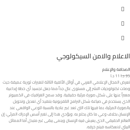
الاعلام والامن السيكولوجي
الصحافة والإعلام
35
د.ا
11
د.ا
تعرض المجال الإعلامي العربي في أوائل الألفية الثالثة لتغيرات ثورية عميقة حيث
وصلت تكنولوجيات النشر إلي مستوى عال جداً مما جعل تجسيد أي خطة إبداعية
معبراً عنها على شكل صورة مرئية حقيقية. وقد سمح الغرافيك في الكمبيوتر
الذي يستخدم في صياغة شكل البرامج التلفزيونية بتنفيذ أي تعديل وتحويل
بالصورة المرئية، بما فيها تلك التي تعد غير عادية بالنسبة للوعي الواقعي عند
الإنسان بخلاف وعي ما كان يحلم به. ويؤدي هذا إلى تغير أسس الإدراك المرئي: إن
العالم الحقيقي الذي يعيش فيه الإنسان وينمى يبقى غير متبدل أما المماثل
البيئي لانعكاسه فيتم خرقه.