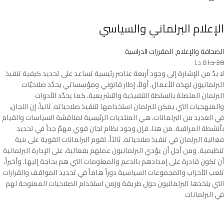
الإعلام البرلماني والسياسي
الصحافة والإعلام
,
المقررات الدراسية
28
د.ا
8
د.ا
لا بدّ من الإشارة إلى وجود أربعة عناصر رئيسية تساعد على تحديد كيفية تنفيذ
البرلمانيون لهذه الأعمال. أولاً، إطار قانوني ومؤسساتي يحدّد صلاحيّات
البرلمان المتصلة بالسلطة التنفيذية والتشريعية، كما يحدّد الأدوات
والمنهجيات التي يمكن للبرلمان استخدامها لتنفيذ صلاحياته. ثانياً، إن اللجان،
في العديد من البرلمانات، هي المنتديات الرئيسية لمناقشة السياسات والقيام
بأنشطة المراقبة. من هنا، فإن وجود نظام لجان قوي مهمّ جداً في تحديد
فعالية البرلمان في تنفيذ صلاحياته. ثالثاً، تقوم البرلمانات القوية على بنية
تنظيمية. ومن أجل أن يؤدي البرلمانيون عملهم بفعالية، على الإدارة البرلمانية
أن تكون قادرة على إمدادهم بالدعم والمعلومات التي هم بحاجة إليها. وأخيراً،
تلعب الأحزاب والمجموعات السياسية دوراً هاماً في تحديد المواقف والقرارات
التي يتخذها البرلمانيون حول طريقة وزمن استخدام الصلاحيات الممنوحة لهم
في البرلمانات