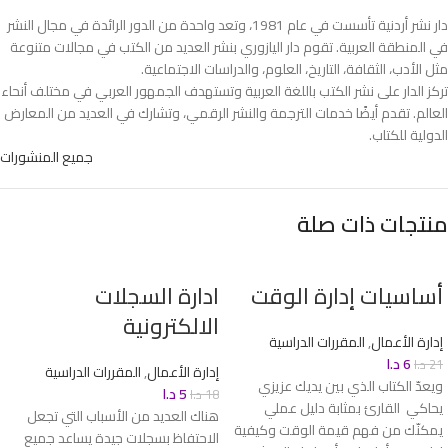
دار نشر أردنية تأسست في عام 1981، وتعد واحدة من الدور الرائدة في مجال النشر
في المنطقة العربية. تقوم دار اليازوري بنشر العديد من الكتب في مجالات متنوعة
مثل الأدب، الثقافة، التاريخ، العلوم، والدراسات الاجتماعية.
تركز الدار على نشر الكتب باللغة العربية وتستهدف الجمهور العربي في مختلف أنحاء
العالم. تقدم أيضًا خدمات الترجمة والنشر الرقمي، وتشارك في العديد من المعارض
الدولية للكتاب.
جميع المنشورات
منتجات ذات صلة
أساسيات إدارة الوقت
ادارة السجلات
الالكترونية
إدارة الأعمال
,
المقررات الدراسية
6
د.ا
21
د.ا
إدارة الأعمال
,
المقررات الدراسية
ويعدّ الكتاب الذي بين يديك عزيزي
5
د.ا
18
د.ا
يحاكي القارئ بمثابة دليل عملي
هناك العديد من الأسباب التي تجعل
يمكنّك من فهم قيمة الوقت وكيفية
الاحتفاظ بسجلات جيدة يساعد جميع