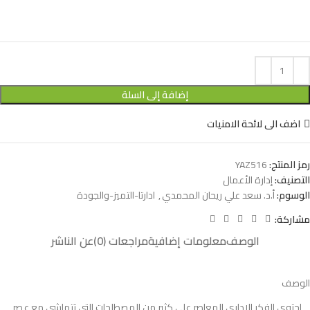
إضافة إلى السلة
اضف الى لائحة الامنيات
رمز المنتج:
YAZ516
التصنيف:
إدارة الأعمال
الوسوم:
أ.د. سعد علي ريحان المحمدي
,
ادارتا-التميز-والجودة
مشاركة:
الوصف
معلومات إضافية
مراجعات (0)
عن الناشر
الوصف
احتوى الفكر الاداري المعاصر على كثير من المصطلحات التي تتماشى مع عصر