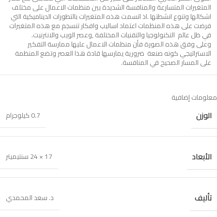
المتغيرات المتسارعة والمنافسة الشديدة بين منظمات الاعمال على مختلف
اشكالها وتنوع انشطتها .اذ اتسمت هذه المتغيرات بالتطورات الديناميكية التي
فرضت على هذه المنظمات اعتماد اساليب وافكار تنسجم مع هذه المتغيرات
في ظل عالم التكنولوجيا والتقنيات المختلفة ,وعصر الويب والانترنيت.
وعلى وفق هذه الصورة فأن منظمات الاعمال عليها ممارسة التفكير
الاستراتيجي كونه صنعة ضرورية يمارسها قادة هذا العصر وتضع المنظمة
على المسار الصحيح في المنافسة.
معلومات إضافية
الوزن
0.7 كيلوجرام
الأبعاد
17 × 24 سنتيميتر
تأليف
د. سعد المحمدي