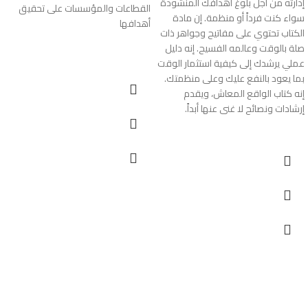
إدارته من أجل بلوغ أهدافك المنشودة
القطاعات والمؤسسات على تحقيق
سواء كنت فرداً أو منظمة. إن مادة
أهدافها
الكتاب تحتوي على مفاتيح وجواهر ذات
صلة بالوقت وعالمه الفسيح. إنه دليل
عملي يرشدك إلى كيفية استثمار الوقت
بما يعود بالنفع عليك وعلى منظمتك.
إنه كتاب الواقع المعاش، ويقدم
إرشادات ونصائح لا غنى عنها أبداً.