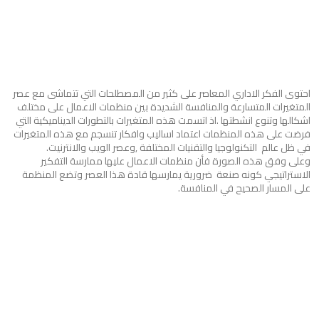
احتوى الفكر الاداري المعاصر على كثير من المصطلحات التي تتماشى مع عصر
المتغيرات المتسارعة والمنافسة الشديدة بين منظمات الاعمال على مختلف
اشكالها وتنوع انشطتها .اذ اتسمت هذه المتغيرات بالتطورات الديناميكية التي
فرضت على هذه المنظمات اعتماد اساليب وافكار تنسجم مع هذه المتغيرات
في ظل عالم التكنولوجيا والتقنيات المختلفة ,وعصر الويب والانترنيت.
وعلى وفق هذه الصورة فأن منظمات الاعمال عليها ممارسة التفكير
الاستراتيجي كونه صنعة ضرورية يمارسها قادة هذا العصر وتضع المنظمة
على المسار الصحيح في المنافسة.