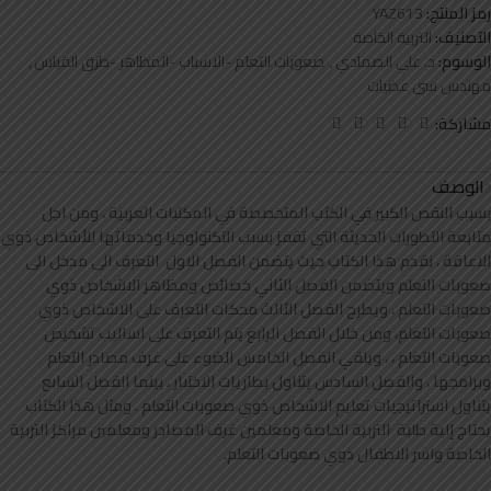
رمز المنتج:
YAZ613
التصنيف:
التربية الخاصة
الوسوم:
د. علي الصمادي
,
صعوبات التعلم -الاسباب -المظاهر -طرق القياس
,
مهندس سى عضيات
مشاركة:
الوصف
بسبب النقص الكبير في الكتب المتخصصة في المكتبات العربية ، ومن اجل
متابعة التطورات الحديثة التي تقفز بسبب التكنولوجيا وخدماتها للأشخاص ذوي
الاعاقة ، نقدم هذا الكتاب حيث يتضمن الفصل الاول التعرف الى مدخل الى
صعوبات التعلم ويتضمن الفصل الثاني خصائص ومظاهر الاشخاص ذوي
صعوبات التعلم ، ويطرح الفصل الثالث محكات التعرف على الاشخاص ذوي
صعوبات التعلم، ومن خلال الفصل الرابع يتم التعرف على اساليب تشخيص
صعوبات التعلم ، ، ويلقي الفصل الخامس الضوء على غرف مصادر التعلم
وبرامجها ، والفصل السادس يتناول بطاريات الاختبار ، بينما الفصل السابع
يتناول استراتيجيات تعليم الاشخاص ذوي صعوبات التعلم . ومثل هذا الكتاب
يحتاج إلية طلبة التربية الخاصة ومعلمين غرف المصادر ومعلمين مراكز التربية
الخاصة واسر الاطفال ذوي صعوبات التعلم.