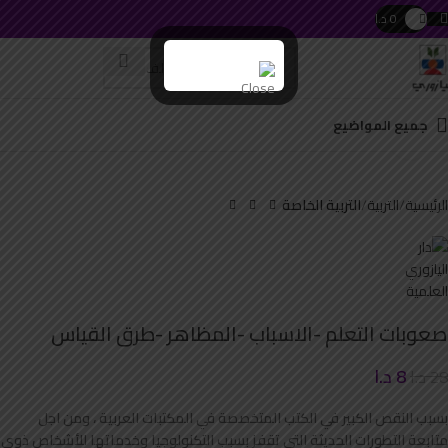
0
د.ا
h swipe gestures.
جميع المواضيع
Click to enlarge
الرئيسية
التربية
التربية الخاصة
صعوبات التعلم -الاسباب -المظاهر -طرق القياس
8
د.ا
28
د.ا
بسبب النقص الكبير في الكتب المتخصصة في المكتبات العربية ، ومن اجل
متابعة التطورات الحديثة التي تقفز بسبب التكنولوجيا وخدماتها للأشخاص ذوي