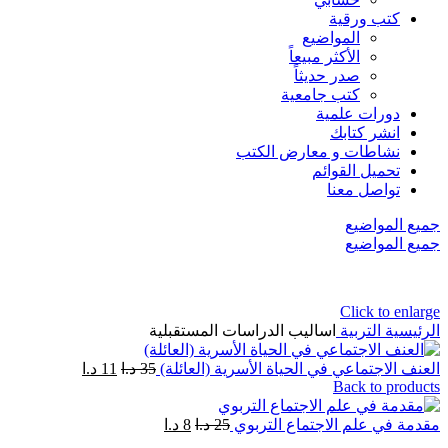
كتب ورقية
المواضيع
الأكثر مبيعاً
صدر حديثاً
كتب جامعية
دورات علمية
انشر كتابك
نشاطات و معارض الكتب
تحميل القوائم
تواصل معنا
جميع المواضيع
جميع المواضيع
Click to enlarge
الرئيسية
التربية
اساليب الدراسات المستقبلية
العنف الاجتماعي في الحياة الأسرية (العائلة)
35
د.ا
11
د.ا
Back to products
مقدمة في علم الاجتماع التربوي
25
د.ا
8
د.ا