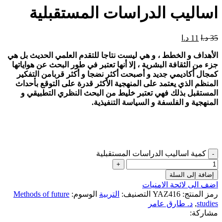
اساليب الدراسات المستقبلية
35
د.ا
11
د.ا
الأهداف و الخطط ، و هي ليست نتاجا للتقدم العلمي الحديث بل هي
جزء من الثقافة البشرية ، إلا أنها تعتبر في طور البحث عن هواياتها
كمجال أكاديمي جديد و أصبحت أكثر نضجا و أكثر قربامن التفكير
المنظم الذي يعتمد على المنهجية الأكثر قدرة على التوقع بأحداث
المستقبل بذلك فهي تعتبر خليط من البحث النظري التطبيقي و
المنهجية و الفلسفة و السياسة التنفيذية.
كمية اساليب الدراسات المستقبلية
إضافة إلى السلة
اضف الى لائحة الامنيات
رمز المنتج:
YAZ416
التصنيف:
التربية
الوسوم:
Methods of future
studies
,
د. طارق عامر
مشاركة: