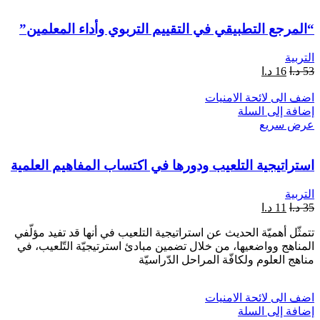
“المرجع التطبيقي في التقييم التربوي وأداء المعلمين”
التربية
53
د.ا
16
د.ا
اضف الى لائحة الامنيات
إضافة إلى السلة
عرض سريع
استراتيجية التلعيب ودورها في اكتساب المفاهيم العلمية
التربية
35
د.ا
11
د.ا
تتمثّل أهميّة الحديث عن استراتيجية التلعيب في أنها قد تفيد مؤلّفي
المناهج وواضعيها، من خلال تضمين مبادئ استرتيجيّة التّلعيب، في
مناهج العلوم ولكافّة المراحل الدّراسيّة
اضف الى لائحة الامنيات
إضافة إلى السلة