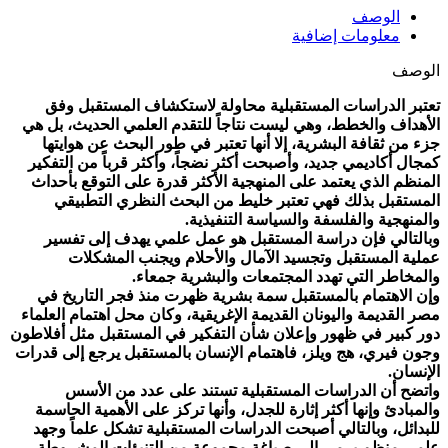
الوصف
معلومات إضافية
الوصف
تعتبر الدراسات المستقبلية محاولة لاستكشاف المستقبل وفق
الأهداف والخطط، وهي ليست نتاجاً للتقدم العلمي الحديث، بل هي
جزء من ثقافة البشرية، إلا أنها تعتبر في طور البحث عن هوايتها
كمجال أكاديمي جديد، وأصبحت أكثر نضجاً، وأكثر قرباً من التفكير
المنظم الذي يعتمد على المنهجية الأكثر قدرة على التوقع
بأحداث
المستقبل بذلك فهي تعتبر خليط من البحث النظري التطبيقي
والمنهجية والفلسفة والسياسة التنفيذية.
وبالتالي فإن دراسة المستقبل هو عمل علمي يهدف إلى تفسير
عملية المستقبل وتجسيد الآمال والأحلام ويجنب المشكلات
والمخاطر التي تهدد المجتمعات والبشرية جمعاء.
وإن الاهتمام بالمستقبل سمة بشرية ظهرت منذ فجر التاريخ في
مصر القديمة واليونان القديمة الإغريقية، وكان محل اهتمام العلماء
دور كبير في ظهور وإعلان شأن التفكير في المستقبل مثل أفلاطون
وجون فيري، هج ويلز، فاهتمام الإنسان بالمستقبل يرجع إلى قدرات
الإنسان.
واتضح أن الدراسات المستقبلية تستند على عدد من الأسس
والمبادئ وإنها أكثر إثارة للجدل، وأنها تركز على الأهمية الحاسمة
للبدائل، وبالتالي أصبحت الدراسات المستقبلية تشكل علماً وجهد
علمي منظم يرمي إلى صياغة مجموعة من التنبؤات المشروطة