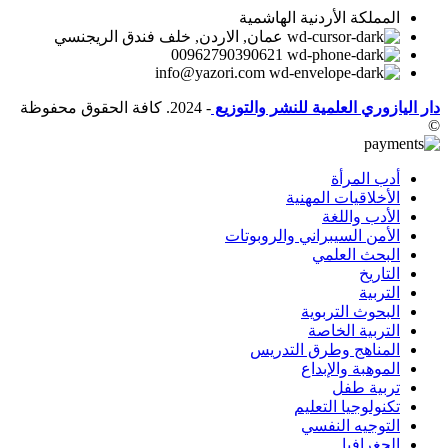
المملكة الأردنية الهاشمية
عمان, الاردن, خلف فندق الريجنسي
00962790390621
info@yazori.com
دار اليازوري العلمية للنشر والتوزيع
- 2024. كافة الحقوق محفوظة
©
أدب المرأة
الأخلاقيات المهنية
الأدب واللغة
الأمن السيبراني والروبوتات
البحث العلمي
التاريخ
التربية
البحوث التربوية
التربية الخاصة
المناهج وطرق التدريس
الموهبة والإبداع
تربية طفل
تكنولوجيا التعليم
التوجيه النفسي
الجغرافيا