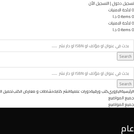
تسجيل دخول | التسجيل الأن
0
لائحة الامنيات
0
items
0
د.ا
0
لائحة الامنيات
0
items
0
د.ا
age. Touch device users, explore by touch or with swipe gestures.
Search
age. Touch device users, explore by touch or with swipe gestures.
Search
الرئيسية
اليازوري
كتب ورقية
دورات علمية
انشر كتابك
نشاطات و معارض الكتب
تحميل ال
جميع المواضيع
جميع المواضيع
عام