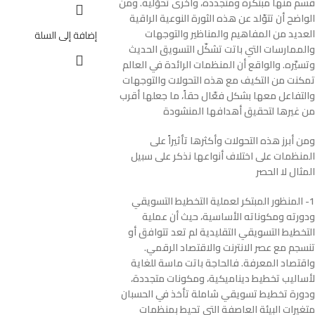
قسم منها مبتكرة ومتجددة، وأخرى تحوّلية. ومن
الواضح أن تتوّلد عن هذه الثورة النوعية الراقية
العديد من المفاهيم والمناظير والتوجهات
إضافة إلى السلة
والممارسات التي باتت تشكّل التسويق الحديث
وتسيّره. والواقع أن المنظمات الرائدة في العالم
تمكنت من التكيف مع هذه التحولات والتوجهات
والتفاعل معها بشكل فعّال حقاً، ما جعلها أقرب
من غيرها لتحقيق أهدافها المنشودة
ومن أبرز هذه التحولات وأكثرها تأثيراً على
المنظمات على اختلاف أنواعها نذكر على سبيل
المثال لا الحصر
1- المنظور المبتكر لعملية التخطيط التسويقي
ودورته ومكوناته الأساسية، حيث أن عملية
التخطيط التسويقي التقليدية لم تعد تتوافق أو
تنسجم مع عصر الانترنت والاقتصاد الرقمي.
واقتصاد المعرفة. فالحاجة باتت ماسة للغاية
لأساليب تخطيط ديناميكية، ومكونات متجددة،
ودورة تخطيط تسويقي شاملة تأخذ في الحسبان
متغيرات البيئة العاصفة التي تحيط بمنظمات