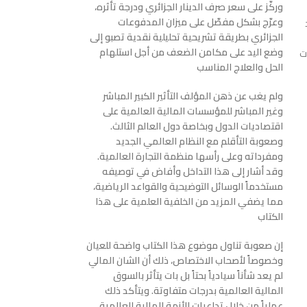
وركّز على سعر صرف الدينار الجزائري ودرجة تأثره،
وعرّج بشكل مفصّل على ميزان المدفوعات
الجزائري بطريقة تشريحية تحليلية نقدية تصبو إلى
وضع اليد على مكامن الضعف من أجل استلهام
ت
الحل والعلاج المناسب
ولم يغب عن ذهن المؤلف التأثير الكبير المباشر
وغير المباشر للمؤسسات المالية العالمية على
اقتصاديات الدول وبخاصة دول العالم الثالث.
وصعوبة التأقلم مع النظام العالمي الجديد
ومفرداته وعلى رأسها منظمة التجارة العالمية.
وقد أشار إلى هذا التداخل وأفاض في توصيفه
مستخدماً الوسائل التوضيحية والقواعد الرياضية،
مما يضفي المزيد من الخلفية العلمية على هذا
الكتاب
إن صعوبة تناول موضوع هذا الكتاب واضحة للعيان
وخصوصاً لأصحاب الاختصاص، ذلك أن الشان المالي
لم يعد شأناً سيادياً بحتاً بل بات يتأثر بالسوق
المالية العالمية بدرجات متفاوتة. ويتأكد ذلك
عملياً من خلال تداعيات الأزمة المالية العالمية