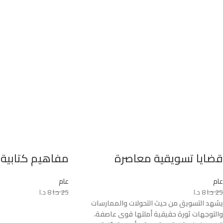
قضايا تسويقية معاصرة
مفاهيم كتابية 
عام
عام
25
د.ا
8
د.ا
25
د.ا
8
د.ا
يشهد التسويق من حيث التحولات والممارسات
والتوجهات ثورة حقيقية أملتها قوى عاصفة،