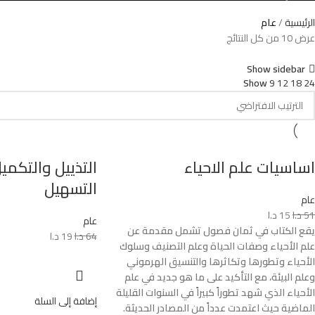
الرئيسية
عام
عرض ⁦10⁩ من كل النتائج
Show sidebar
Show
9
12
18
24
اساسيات علم الاحياء
التذييل والتكم
التسهيل
عام
51
د.ا
15
د.ا
عام
يقع الكتاب في ثمان فصول تشمل مقدمة عن
64
د.ا
19
د.ا
علم الأحياء وصفات الحياة وعلم التصنيف وسلوك
الأحياء وتطورها وتكاثرها والتنسيق الهرموني
وعلم البيئة، مع التأكيد على ما هو جديد في علم
الأحياء الذي شهد تطوراً كبيراً في السنوات القليلة
إضافة إلى السلة
الماضية حيث اعتمدت عدداً من المصادر الحديثة.