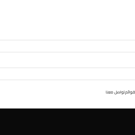
ailable use up and down arrows to review and enter to go to the desired p
ailable use up and down arrows to review and enter to go to the desired p
قوائم
تواصل معنا