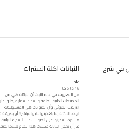
يل في شرح
النباتات اكلة الحشرات
عام
18
د.ا
5
د.ا
من المعروف في عالم النبات أن النباتات هي من
المصنعات الذاتية للطاقة والغذاء بعملية يطلق علي
التركيب الضوئي وأن الحيوانات هي المستهلكات
لهذه النباتات إما بتغذيتها عليها مباشرة أو بطريقة غ
مباشرة بتغذيتها على الحيوانات ذات التغذية النباتية،
غير أن بعض النباتات عكست هذا النظام فبينما تحتف