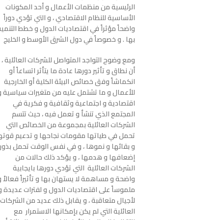
الرئيسية من منظمات الأعمال و أحد المكونات
الأساسية للنظام الاقتصادي ، و التي تؤدي دوراً
واضحاً مؤثراً في اقتصاديات الدول و خطط التنمية
بها . و خصوصاً في دول الشرق الأوسط و الخليج
ومع وضوح التواجد المتواصل للشركات العائلية ، إ
أن نطاق و تأثير دورها عادة ما يتأثر اتساعاً أو
انكماشاً وفق خصائص البيئة الكلية أو الخارجية
للأعمال و ما تشتمل عليه من متغيرات سياسية و
اقتصادية و اجتماعية وثقافية و فكرية في
المجتمع الذي تنشأ و تعمل فيه ، حيث تتسم
الشركات العائلية بمجموعة من الخصائص التي
تحمل في طياتها مقومات نجاحها و تدعيم قوته
و بقائها و نموها ، و في نفس الوقت تحمل بذور
إضعافها و هدمها ، و يؤكد ذلك حالات من
الشركات العائلية التي تؤدي دورها بايجابية
واضحة و مساهمة لا يستهان بها و تأثيراً فعالاً و
ملموساً على اقتصاديات الدول و لفترات عديدة و
لأجيال متعاقبة ، و يقابل ذلك عديد من الشركات
العائلية التي لم يكن بإمكانها الاستمرار مع