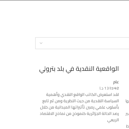
الواقعية النقدية في بلد بترولي
عام
42
د.ا
13
د.ا
لقد استعرض الكاتب الواقع النقدي وأهمية
ها
السياسة النقدية من حيث النظرية ومن ثم تابع
بأسلوب علمي رصين تأثيراتها الميدانية من خلال
ير
رصد الحالة الجزائرية كنموذج من نماذج الاقتصاد
الريعي
ظ