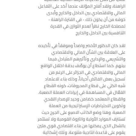
الراهنة، ولقد أفلح المؤلف عندما أكد على التفاعل
المالي والاقتصادي بين الداخل والخارج وأبدى
خوفه من أن يكون ذلك - في الفترة الراهنة -
لمصلحة الخارج نظراً لعدم التوازن في القدرة
التنافسية بين الداخل والخارج
لقد كان الدكتور الأخضر واضحاً وموفقاً في تأكيده
على العلاقة بين الشأن المالي والاقتصادي
والتشريعي والإداري وتأثيرهم المتبادل فيما
بينهم. كما استطاع أن يوصِّف بدقة اختلال الواقع
المالي والاقتصادي في الجزائر على الرغم من
تسجيل بعض الفائض أحياناً، وذلك بناء للاعتماد
شبه الكلي على قطاع المحروقات، كونه القطاع
الفعّال في المساهمة في إيرادات العملة الصعبة.
والقطاع المعتمد كضامن وحيد للإصدار النقدي
وتكوين الاحتياطيات الإستراتيجية من العملة
الصعبة. وهنا وضع الكاتب الاصبع على الجرح حيث
تستنزف الموارد الأولية والثروة القومية ولا تستثمر
بالشكل الذي يمكنها من بناء اقتصادي قوي متين
يقوم على قاعدة انتاجية متنوعة. وتلك إشكالية