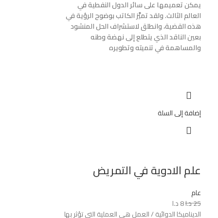
يمكن تعميمها على سائر الدول النفطية في
العالم الثالث. ولقد تميَّز الكاتب بوضوح الرؤية في
هذه القضية، وانطلق لاستشراف الحل المنشود
بعين الناقد الذي يتطلع إلى نهضة وطنه
والمساهمة في تنميته وتطويره
إضافة إلى السلة
علم الادوية في التمريض
عام
25
د.ا
8
د.ا
الديناميكا الدوائية / العمل هي العملية التي تؤثر بها