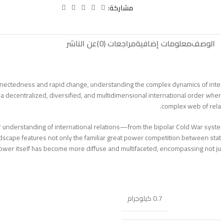
مشاركة:
الوصف
معلومات إضافية
مراجعات (0)
عن الناشر
nnectedness and rapid change, understanding the complex dynamics of inte
; a decentralized, diversified, and multidimensional international order wh
complex web of relat
ur understanding of international relations—from the bipolar Cold War sy
ndscape features not only the familiar great power competition between state
 Power itself has become more diffuse and multifaceted, encompassing not jus
0.7 كيلوجرام