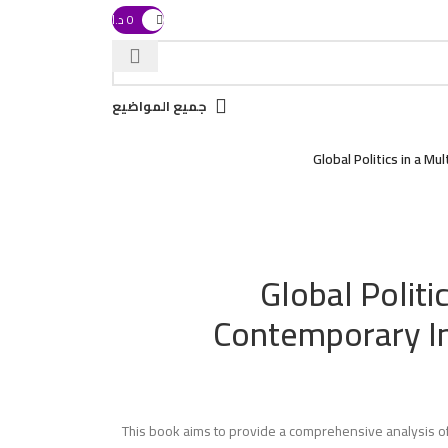
0
د.ا
ith swipe gestures.
جميع المواضيع
Global Politics in a M
Global Politi
Contemporary In
This book aims to provide a comprehensive analysis of c