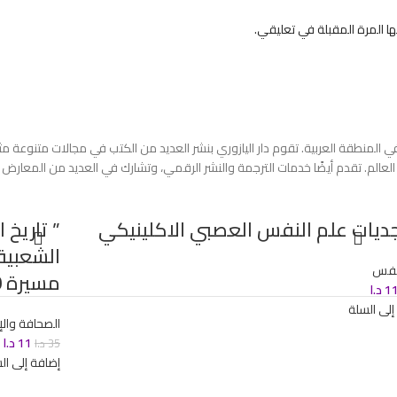
 المرة المقبلة في تعليقي.
العالم. تقدم أيضًا خدمات الترجمة والنشر الرقمي، وتشارك في العديد من المعارض ال
يات علم النفس العصبي الاكلينيكي
” تاريخ
الشعبية 
لنفس
مسيرة 1200 عام “
1
د.ا
إلى السلة
الصحافة والإ
11
د.ا
35
د.ا
إضافة إلى ال