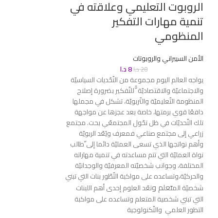
الروبوت التعليمي وعلاقته في
الروبوت بين 
تنمية مهارات التفكير
الأمن السيبراني والرو
المنظومي
2
الأمن السيبراني والروبوتات
8
د.ا
28
د.ا
يواجه العالم اليوم مجموعة من التّحّديات السياسيّة
والاجتماعيّة والاقتصاديّة ًّللتّفكير بضرورة إصلاح
المنظومة التّعليميّة والتّربويّة، تشكل في مجملها
دافعًا قوي برمتها، خاصة بعد عجزها عن مواجهة
تلك التّحديّات في ظل تحّول المجتمعّي بحت. مجتمع
زراعي إلى مجتمع صناعي فمعرف ويُعّد الربويّة
وأهم نواتجها الذي تسعى العمليّة دائما إلى ّطالب
نواة العمليّة التي تتم مساعدته في تنمية مهاراته
المختلفة، وجوانب شخصيّته المعرفيّة والوجدانيّة
والحركيّة،وتساعده على مواكبة التّطّور بنات التي تبني
علم و
شخصيّة المت
تعّد العلوم إحدى أهم اللبنات
التي تبني شخصية المتعلم وتساعده على مواكبة
التطور العلمي والتّكنولوجية