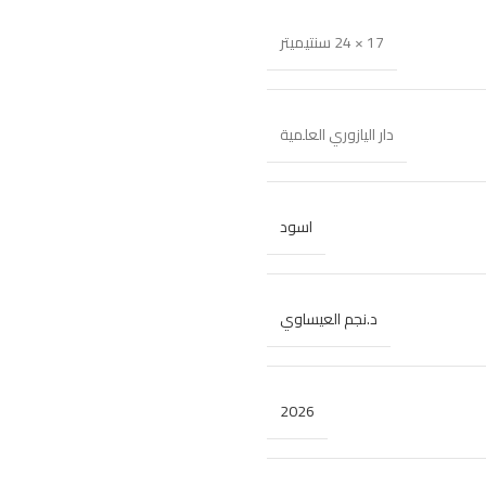
17 × 24 سنتيميتر
دار اليازوري العلمية
اسود
د.نجم العيساوي
2026