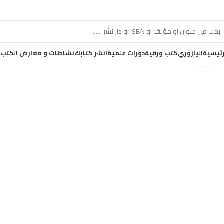
سجيل دخول | التسجيل الأن
رئيسية
اليازوري
كتب ورقية
دورات علمية
انشر كتابك
نشاطات و معارض الكتب
ت
Click to enlarge