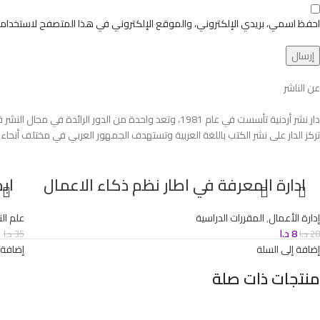
احفظ اسمي، بريدي الإلكتروني، والموقع الإلكتروني في هذا المتصفح لاستخدامها
عن الناشر
دار نشر أردنية تأسست في عام 1981، وتعد واحدة من الدور الرائدة في مجال النشر في المنطقة العربية. تقوم دار اليازوري بنشر العديد من الكتب في مجالات متنوعة مثل الأدب، الثقافة، التاريخ، العلوم، والدراسات الاجتماعية.
تركز الدار على نشر الكتب باللغة العربية وتستهدف الجمهور العربي في مختلف أنحاء 
ادارة المعرفة في اطار نظم ذكاء الاعمال
ابجد
إدارة الأعمال
,
المقررات الدراسية
علم ا
8
د.ا
1
28
د.ا
35
د.ا
إضافة إلى السلة
إضافة 
منتجات ذات صلة