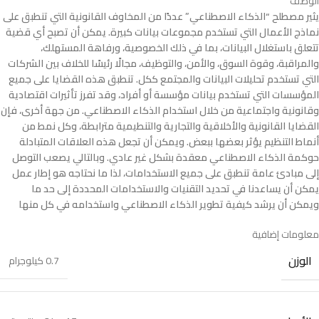
الوصف
يثير مصطلح “الذكاء الاصطناعي” عددًا من المخاوف القانونية التي تنطبق على
نماذج الأعمال التي تستخدم مجموعات بيانات كبيرة. يمكن أن تصبح أي قضية
تتعلق باستغلال البيانات، بما في ذلك الخصوصية، ورفاهة المستهلك،
والمراقبة، وقوة السوق، والأمن، والتوظيف، مجالًا رئيسًا للخلاف بين الشركات
التي تستخدم تحليلات البيانات والمجتمع ككل. تنطبق هذه القضايا على جميع
المؤسسات التي تستخدم بيانات مؤسسة أو أفراد، وقد تفرز تأثيرات اقتصادية
وقانونية واجتماعية من خلال استخدام الذكاء الاصطناعي. من جهة أخرى، فإن
القضايا القانونية والأخلاقية والتجارية والتنطيمية مترابطة، وكل نمط من
أنماط التنظيم يؤثر بعضها ببعض. ويمكن أن تجعل هذه العلاقات المتبادلة
حوكمة الذكاء الاصطناعي معقدة بشكل غير عادي. وبالتالي يصعب التوصل
إلى مبادئ عامة تنطبق على جميع الاستخدامات، لذا ما نحتاجه هو إطار عمل
يمكن أن يساعدنا في تحديد التقنيات والاستخدامات المحددة إلى حد ما
ويمكن أن يرشد كيفية تطوير الذكاء الاصطناعي واستخدامه في كل منها
معلومات إضافية
الوزن
0.7 كيلوجرام