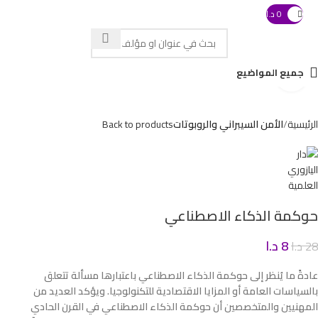
0
د.ا
 with swipe gestures.
جميع المواضيع
Click to enlarge
الرئيسية
الأمن السيبراني والروبوتات
Back to products
حوكمة الذكاء الاصطناعي
8
د.ا
28
د.ا
عادةً ما يُنظر إلى حوكمة الذكاء الاصطناعي باعتبارها مسألة تتعلق
بالسياسات العامة أو المزايا الاقتصادية للتكنولوجيا. ويؤكد العديد من
المهنيين والمتخصصين أن حوكمة الذكاء الاصطناعي في القرن الحادي