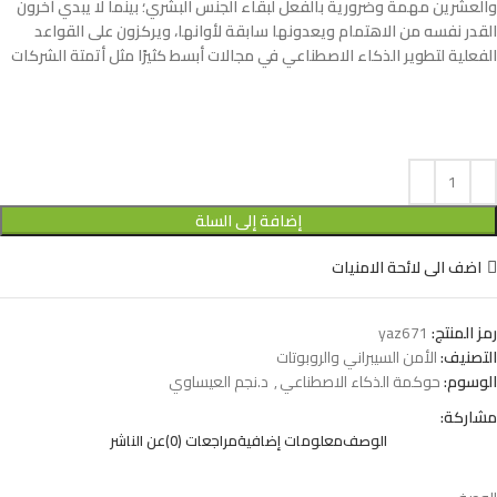
والعشرين مهمة وضرورية بالفعل لبقاء الجنس البشري؛ بينما لا يبدي آخرون
القدر نفسه من الاهتمام ويعدونها سابقة لأوانها، ويركزون على القواعد
الفعلية لتطوير الذكاء الاصطناعي في مجالات أبسط كثيرًا مثل أتمتة الشركات
إضافة إلى السلة
اضف الى لائحة الامنيات
رمز المنتج:
yaz671
التصنيف:
الأمن السيبراني والروبوتات
الوسوم:
حوكمة الذكاء الاصطناعي
,
د.نجم العيساوي
مشاركة:
الوصف
معلومات إضافية
مراجعات (0)
عن الناشر