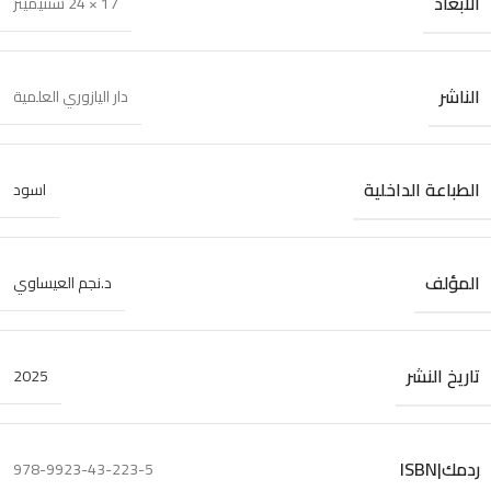
الأبعاد
17 × 24 سنتيميتر
الناشر
دار اليازوري العلمية
الطباعة الداخلية
اسود
المؤلف
د.نجم العيساوي
تاريخ النشر
2025
ردمك|ISBN
978-9923-43-223-5