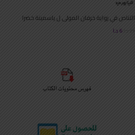
التناص في رواية خرفان المولى ل ياسمينة خضرا
6
د.ا
21
د.ا