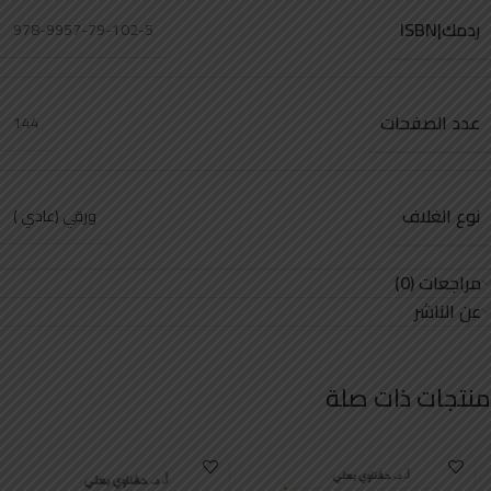
ردمك|ISBN
978-9957-79-102-5
عدد الصفحات
144
نوع الغلاف
ورقي (عادي )
مراجعات (0)
عن الناشر
منتجات ذات صلة