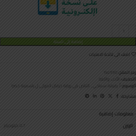
إضافة إلى السلة
اضف الى لائحة الامنيات
رمز المنتج:
Yaz990
التصنيف:
الأدب واللغة
الوسوم:
أ. رفيقة سماحي
,
التناص في رواية خرفان المولى ل ياسمينة خضرا
مشاركة:
معلومات إضافية
الوزن
0.7 كيلوجرام