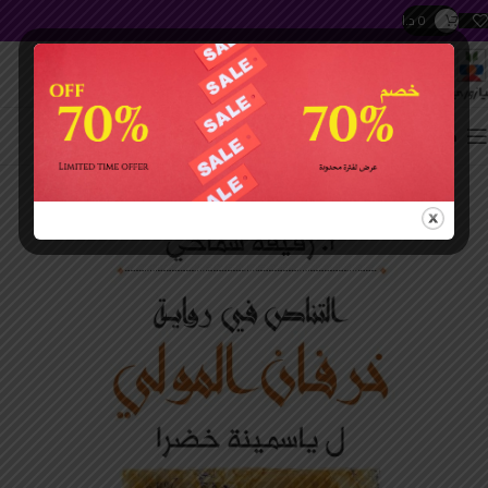
0
د.ا
h swipe gestures.
جميع المواضيع