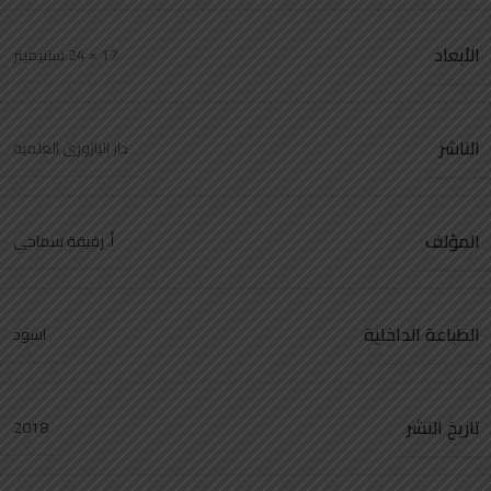
الأبعاد
17 × 24 سنتيميتر
الناشر
دار اليازوري العلمية
المؤلف
أ. رفيقة سماحي
الطباعة الداخلية
اسود
تاريخ النشر
2018