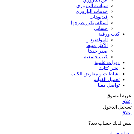
سياسة اليازوري
خدمات اليازوري
فيديوهات
أسئلة يتكرر طرحها
حسابي
كتب ورقية
المواضيع
الأكثر مبيعاً
صدر حديثاً
كتب جامعية
دورات علمية
انشر كتابك
نشاطات و معارض الكتب
تحميل القوائم
تواصل معنا
عربة التسوق
إغلاق
تسجيل الدخول
إغلاق
ليس لديك حساب بعد؟
إنشاء حساب