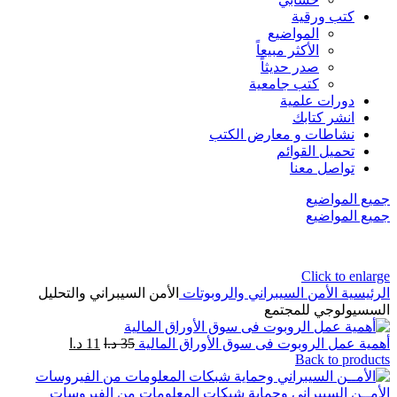
كتب ورقية
المواضيع
الأكثر مبيعاً
صدر حديثاً
كتب جامعية
دورات علمية
انشر كتابك
نشاطات و معارض الكتب
تحميل القوائم
تواصل معنا
جميع المواضيع
جميع المواضيع
Click to enlarge
الرئيسية
الأمن السيبراني والروبوتات
الأمن السيبراني والتحليل
السسيولوجي للمجتمع
أهمية عمل الروبوت فى سوق الأوراق المالية
35
د.ا
11
د.ا
Back to products
الأمــن السيبراني وحماية شبكات المعلومات من الفيروسات