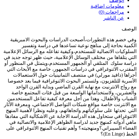
الوصف
معلومات إضافية
مراجعات (0)
عن الناشر
الوصف
وفي خضم هذه التطورات،أصبحت الدراسات والبحوث الامبريقية
الكمية بحاجة إلى مناهج نوعية تساعدها في دراسة وتفسير
السلوكيات الاتصالية للمستخدم،وكيفية تفاعله مع الرسائل الإعلامية
التي يتلقاها من مختلف الوسائل الإعلامية، حيث ظهر توجه جديد في
دراسة سلوك المتلقي أو الجمهور المستخدم،ويتمثل في المنظور أو
المقترب الاثنوغرافي في دراسات الجمهور، خاصة مع الأبحاث التي
أجراها (دافيد مورلي) في منتصف الثمانينيات حول الاستعمالات
الأسرية للتلفزيون، ولتستمر البحوث الاثنوغرافية فيما بعد خصوصا
مع رواج الانترنيت مع نهاية القرن الماضي وبداية القرن الواحد
والعشرين، ولاستخداماتها الواسعة من قبل فئات المجتمع خاصة
الشباب والأطفال، وهذا من أجل معرفة كيفية تفاعل المستخدمين
مع الانترنت خاصة مواقع شبكات التواصل الاجتماعي، ومعرفة الآثار
التي تحدثها على سلوكياتهم واتجاهاتهم، وعليه ونظرا لأهمية المنهج
الاثنوغرافي ستحاول هذه الدراسة الاجابة عن الاشكالية التي مفادها
ماهي أدواته كمنهج جديد لدراسة الظواهر الإعلامية والاتصالية في
الفضاء السيبراني؟ومنهجيته؟ وأهم تقنيات المنهج الاثنوغرافي على
الخط (En Linge)؟