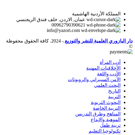
المملكة الأردنية الهاشمية
عمان, الاردن, خلف فندق الريجنسي
00962790390621
info@yazori.com
دار اليازوري العلمية للنشر والتوزيع
- 2024. كافة الحقوق محفوظة
©
أدب المرأة
الأخلاقيات المهنية
الأدب واللغة
الأمن السيبراني والروبوتات
البحث العلمي
التاريخ
التربية
البحوث التربوية
التربية الخاصة
المناهج وطرق التدريس
الموهبة والإبداع
تربية طفل
تكنولوجيا التعليم