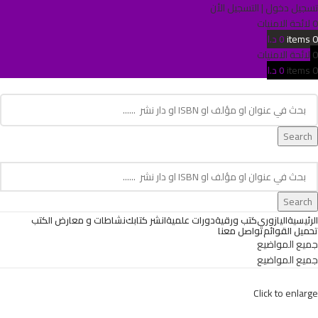
تسجيل دخول | التسجيل الأن
0
لائحة الامنيات
0
items
0
د.ا
0
لائحة الامنيات
0
items
0
د.ا
age. Touch device users, explore by touch or with swipe gestures.
Search
age. Touch device users, explore by touch or with swipe gestures.
Search
الرئيسية
اليازوري
كتب ورقية
دورات علمية
انشر كتابك
نشاطات و معارض الكتب
تحميل القوائم
تواصل معنا
جميع المواضيع
جميع المواضيع
Click to enlarge