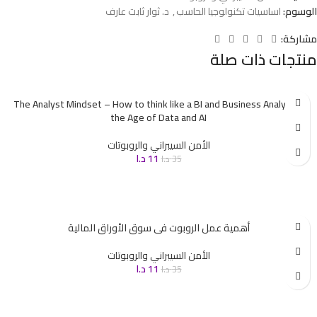
الوسوم:
اساسيات تكنولوجيا الحاسب
,
د. ثوار ثابت عارف
مشاركة:
منتجات ذات صلة
The Analyst Mindset – How to think like a BI and Business Analyst in
the Age of Data and AI
الأمن السيبراني والروبوتات
11
د.ا
35
د.ا
أهمية عمل الروبوت فى سوق الأوراق المالية
الأمن السيبراني والروبوتات
11
د.ا
35
د.ا