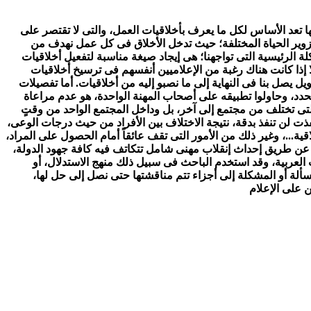
ا
تعد الأساس لكل ما يعرف بأخلاقيات العمل، والتى لا تقتصر على
الحياة المختلفة؛ حيث تدخل الأخلاق فى كل عمل نهدف من
ة الرئيسية التى تواجهنا؛ هى إيجاد صيغة مناسبة لتفعيل أخلاقيات
 إذا كانت هناك رغبة من الإعلاميين
أنفسهم فى ترسيخ أخلاقيات
ل يصل بنا فى النهاية إلى ما نصبو إليه من أخلاقيات.
أما تفصيلات
حدد،
وحاولوا تطبيقه على أصحاب المهنة الواحدة، هو عدم مراعاة
التى تختلف من مجتمع إلى آخر، بل وداخل
المجتمع الواحد من وقتٍ
فذت لن تنفذ بدقة، نتيجة
الاختلاف بين الأفراد من حيث درجات الوعى،
اقية...، وغير ذلك من الأمور التى تقف عائقاً أمام الحصول على المراد،
، عن طريق إحداث إنقلاب
مهنى شامل تتكاتف فيه كافة جهود الدولة،
 العربية، وقد استخدم الباحث
فى سبيل ذلك منهج الاستدلال، أو
سألة أو المشكلة إلى أجزاء تتم مناقشتها حتى نصل إلى حل لها،
 على الإعلام