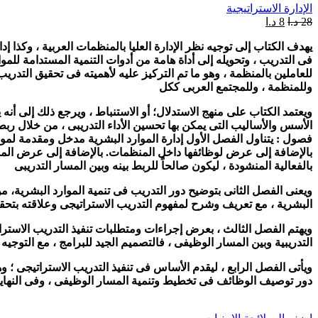
الإدارة الاستراتيجية
28
د.ا
8
د.ا
يهدف الكتاب إلى توجيه نظر الإدارة العليا بالمنظمات العربية ، وكذا إ
فى التدريب ، وتحويله إلى أداة هامة من أدوات التنمية المستدامة للم
للعاملين بالمنظمة ، وهو ما تم التركيز عليه لأهميته فى تحقيق التدري
وللمنظمة ، وللمجتمع العربى ككل
ويعتمد الكتاب على منهج الاستدلال؛ أو الاستنباط ، ويرجع ذلك إلى أنه
الأسس والأساليب التى يمكن بها تحسين الأداء التدريبى ، من خلال ر
فصول : يتناول الفصل الأول إدارة الموارد البشرية مدخل ومقدمة لموض
بالإضافة إلى عرض لوظائفها داخل المنظمات. بالإضافة إلى عرض المسا
بالفعالية المنشودة ، ليكون صالحاً للربط بينه وبين المسار التدريبى
ويعنى الفصل الثانى بتوضيح دور التدريب فى تنمية الموارد البشرية، من
البشرية ، مع تعريف وشرح لمفهوم التدريب الاستراتيجى وعلاقته بتحق
ويهتم الفصل الثالث ، بعرض إجراءات ومتطلبات تنفيذ التدريب الاستراتيج
التدريبية وبين المسار الوظيفى ، فالتصميم الجيد للبرامج ، مع التوج
ويأتى الفصل الرابع ، ليقدم الأساس فى تنفيذ التدريب الاستراتيجى ؛ 
دور توصيف الوظائف فى تخطيط وتنمية المسار الوظيفى ، وفى النهاية