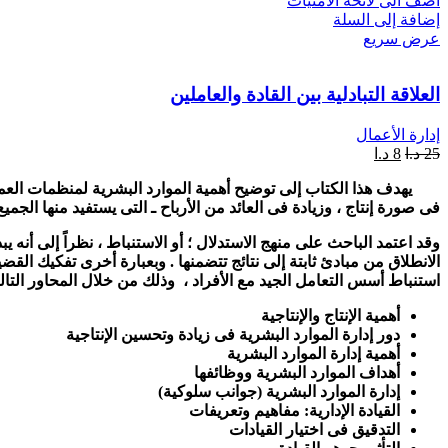
اضف الى لائحة الامنيات
إضافة إلى السلة
عرض سريع
العلاقة التبادلية بين القادة والعاملين
إدارة الأعمال
25
د.ا
8
د.ا
يهدف هذا الكتاب إلى توضيح أهمية الموارد البشرية لمنظمات العمل ، و
فى صورة إنتاج ، وزيادة فى العائد من الأرباح ـ التى يستفيد منها الج
وقد اعتمد الباحث على منهج الاستدلال ؛ أو الاستنباط ، نظراً إلى أنه ي
الانطلاق من مبادئ ثابتة إلى نتائج تتضمنها . وبعبارة أخرى تفكيك القض
استنباط أسس التعامل الجيد مع الأفراد ، وذلك من خلال المحاور التال
أهمية الإنتاج والإنتاجية
دور إدارة الموارد البشرية فى زيادة وتحسين الإنتاجية
أهمية إدارة الموارد البشرية
أهداف الموارد البشرية ووظائفها
إدارة الموارد البشرية (جوانب سلوكية)
القيادة الإدارية: مفاهيم وتعريفات
التدقيق فى اختيار القيادات