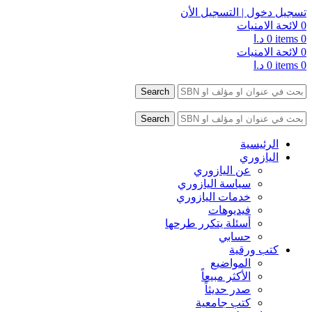
تسجيل دخول | التسجيل الأن
0
لائحة الامنيات
0
items
0
د.ا
0
لائحة الامنيات
0
items
0
د.ا
y touch or with swipe gestures.
Search
y touch or with swipe gestures.
Search
الرئيسية
اليازوري
عن اليازوري
سياسة اليازوري
خدمات اليازوري
فيديوهات
أسئلة يتكرر طرحها
حسابي
كتب ورقية
المواضيع
الأكثر مبيعاً
صدر حديثاً
كتب جامعية