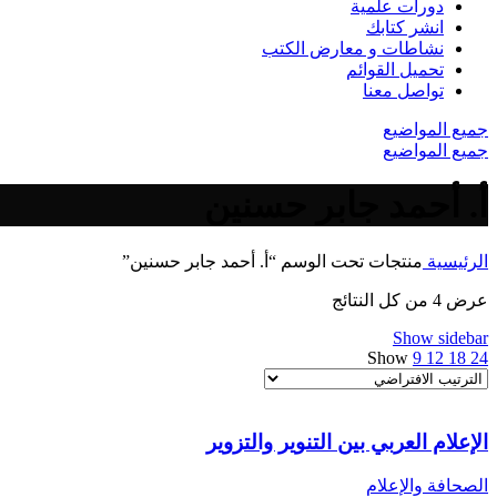
دورات علمية
انشر كتابك
نشاطات و معارض الكتب
تحميل القوائم
تواصل معنا
جميع المواضيع
جميع المواضيع
أ. أحمد جابر حسنين
الرئيسية
منتجات تحت الوسم “أ. أحمد جابر حسنين”
عرض ⁦4⁩ من كل النتائج
Show sidebar
Show
9
12
18
24
الإعلام العربي بين التنوير والتزوير
الصحافة والإعلام