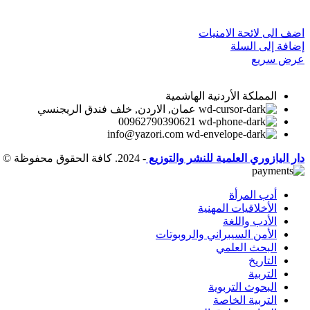
اضف الى لائحة الامنيات
إضافة إلى السلة
عرض سريع
المملكة الأردنية الهاشمية
عمان, الاردن, خلف فندق الريجنسي
00962790390621
info@yazori.com
دار اليازوري العلمية للنشر والتوزيع
- 2024. كافة الحقوق محفوظة ©
أدب المرأة
الأخلاقيات المهنية
الأدب واللغة
الأمن السيبراني والروبوتات
البحث العلمي
التاريخ
التربية
البحوث التربوية
التربية الخاصة