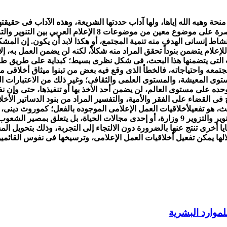
منحة وهبه الله إياها، ولها آداب حددتها الشريعة، وهذه الآداب فى حقيقته
قاصرة على موضوع معين من موضوعات
8 الإعلام العربي بين التنوير والتزوير
نشاط إنسانى الهدف منه تنمية
المجتمع، أو هكذا لابد أن يكون.
إن المشكل
لإعلام يتضمن بنوداً
تحقق المراد منه شكلاً، لكنه لن يضمن العمل به، إلا
 التى يتضمنها هذا البحث، فى شكل نظرى بسيط؛ كبداية على طريق
طوي
عه واحتياجاته، فالخطأ الذى وقع فيه بعض من تبنوا ميثاق أخلاقى م
 ومستوى المعيشة، والمستوى العلمى
والثقافى؛ وغير ذلك من الاعتبارات 
 موحده على مستوى
العالم، لن يضمن أحد الأخذ بها أو تنفيذها، حتى وإن ن
ى القضاء على الفقر والأمية، والتفسير المراد من بنود
الدساتير الأخل
ث، هو تفعيل
أخلاقيات العمل الإعلامى الموجوده بالفعل؛ كموروث دينى
وير والتزوير 9
وزارة، أو إحدى مجالات الحياة، بل يتعلق بمصير الشعوب
ا أخرى تنتج عنها بالضرورة دون الالتجاء إلى التجربة، وذلك بتحويل
الم
لها يمكن تفعيل أخلاقيات العمل
الإعلامى، وترسيخها فى نفوس القائمين
لموارد البشرية