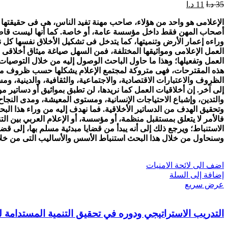
35
د.ا
11
د.ا
الإعلامى هو واحد من هؤلاء، صاحب مهنة تفيد الناس، هى فى
حقيقتها 
أصحاب المهن فقط
داخل مؤسسة عامة، أو خاصة. كما أنها ليست 
وراءه إعمار الأرض
وتنميتها، كما يتدخل فى تشكيل الأخلاق نفسها كل 
العمل
الإعلامى ومواثيقها المختلفة، فمن السهل صياغة ميثاق أخلاقى ل
العمل وتفعيلها؛ وهذا ما حاول الباحث الوصول إليه من
خلال التوصيات
هذه المقترحات، فهى متروكة لمجتمع الإعلام يشكلها حسب
ظروف مجتم
الظروف والاعتبارات
الاقتصادية، والاجتماعية، والثقافية، والدينية،
إلى آخر.
إن أخلاقيات العمل كما نريدها، لن تطبق بمواثيق أو دساتير
والتدين، وإشباع الاحتياجات الإنسانية،
ومستوى المعيشة، ومدى النجاح ف
وتحقيق الهدف من الدساتير الأخلاقية. فما نهدف إليه من وراء هذا البح
فالأمر لا يتعلق بمستقبل منظمة، أو مؤسسة، أو
الإعلام العربي بين التن
الاستنباط؛ ويرجع ذلك إلى أنه يبدأ من قضايا مبدئية
مسلم بها، إلى قضاي
وسنحاول من خلال
هذا البحث استنباط الأسس والأساليب التى من خلا
اضف الى لائحة الامنيات
إضافة إلى السلة
عرض سريع
التدريب الاستراتيجي ودوره في تحقيق التنمية المستدامة ل