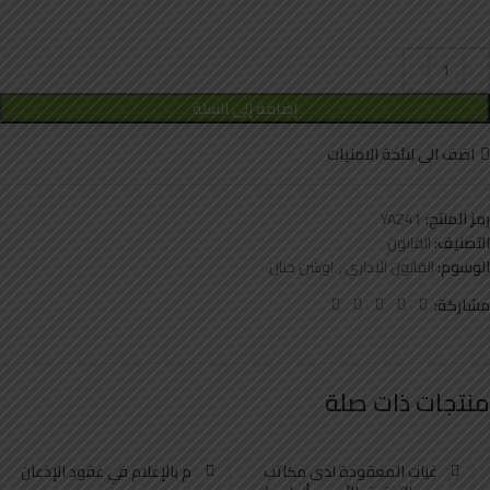
إضافة إلى السلة
اضف الى لائحة الامنيات
رمز المنتج:
YAZ41
التصنيف:
القانون
الوسوم:
القانون الاداري
,
اوشن حنان
مشاركة:
منتجات ذات صلة
الاتفاقيات المعقودة لدى مكاتب
الالتزام بالإعلام في عقود الإذعان