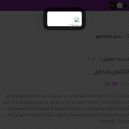
0
د.ا
 with swipe gestures.
جميع المواضيع
Click to enlarge
الرئيسية
القانون
القانون الاداري
19
د.ا
64
د.ا
هو أحد أفرع القانون العام، وهو عبارة عن مجموعة من القواعد والقوانين التي
تسيّر وتنظّم أنشطة السلطة التنفيذية، وذلك يتمّ أثناء أدائها لوظائفها الإدارية، كما
أنّ هذا القانون يوضح آلية إدارة السلطة التنفيذية للمرافق العامة (المستشفيات
الحكومية، ومراكز الشرطة)، واستخدامها لأموال الدولة، وينظّم علاقتها بالإدارات
والهيئات الإقليمية