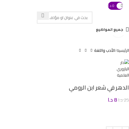
0
د.ا
 with swipe gestures.
جميع المواضيع
Click to enlarge
الرئيسية
الأدب واللغة
الدهر في شعر ابن الرومي
8
د.ا
25
د.ا