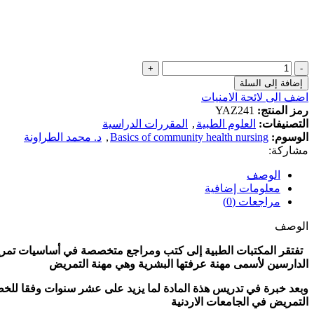
إضافة إلى السلة
اضف الى لائحة الامنيات
رمز المنتج:
YAZ241
التصنيفات:
العلوم الطبية
,
المقررات الدراسية
الوسوم:
Basics of community health nursing
,
د. محمد الطراونة
مشاركة:
الوصف
معلومات إضافية
مراجعات (0)
الوصف
تفتقر المكتبات الطبية إلى كتب ومراجع متخصصة في أساسيات تمريض 
الدارسين لأسمى مهنة عرفتها البشرية وهي مهنة التمريض
وبعد خبرة في تدريس هذة المادة لما يزيد على عشر سنوات وفقا للخطة
التمريض في الجامعات الاردنية