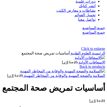
دورات علمية
انشر كتابك
نشاطات و معارض الكتب
تحميل القوائم
تواصل معنا
جميع المواضيع
جميع المواضيع
Click to enlarge
الرئيسية
العلوم الطبية
أساسيات تمريض صحة المجتمع
الإسعافات الأولية
25
د.ا
8
د.ا
Back to products
السلامة والصحة المهنية والوقاية من المخاطر المهنية
25
د.ا
8
د.ا
أساسيات تمريض صحة المجتمع
21
د.ا
6
د.ا