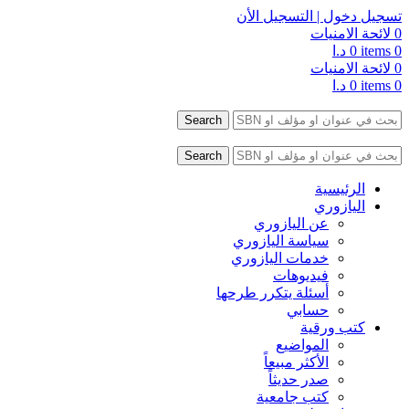
تسجيل دخول | التسجيل الأن
0
لائحة الامنيات
0
items
0
د.ا
0
لائحة الامنيات
0
items
0
د.ا
y touch or with swipe gestures.
Search
y touch or with swipe gestures.
Search
الرئيسية
اليازوري
عن اليازوري
سياسة اليازوري
خدمات اليازوري
فيديوهات
أسئلة يتكرر طرحها
حسابي
كتب ورقية
المواضيع
الأكثر مبيعاً
صدر حديثاً
كتب جامعية