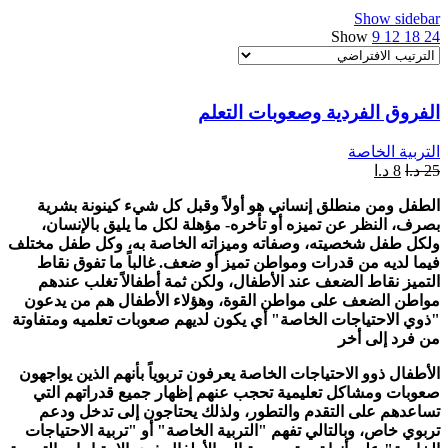
Show sidebar
Show
9
12
18
24
الفروق الفردية وصعوبات التعلم
التربية الخاصة
25
د.ا
8
د.ا
الطفل ومن منطلق إنساني هو أولاً وقبل كل شيء كينونة بشرية
بصرف، النظر عن تميزه أو تأخره- مؤهلة لكل ما يليق بالإنسان،
ولكل طفل شخصيته، وصفاته وميزاته الخاصة به، وكل طفل مختلف
فيما لديه من قدرات ومواطن تميز أو ضعف. غالباً ما تفوق نقاط
التميز نقاط الضعف عند الأطفال، ولكن ثمة أطفالاً تغلب عندهم
مواطن الضعف على مواطن القوة، وهؤلاء الأطفال هم من يدعون
"ذوي الاحتياجات الخاصة" أي يكون لديهم صعوبات تعلميه ومتفاوتة
من فرد إلى أخر
الأطفال ذوو الاحتياجات الخاصة يعرفون تربوياً بأنهم الذين يواجهون
صعوبات ومشاكل تعليمية تحجب عنهم إظهار جميع قدراتهم التي
تساعدهم على التقدم والتطور، ولذلك يحتاجون إلى تدخل ودعم
تربوي خاص، وبالتالي تفهم "التربية الخاصة" أو "تربية الاحتياجات