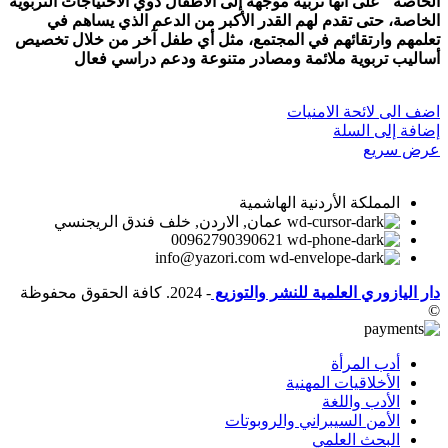
الخاصة" على أنها تربية موجهة إلى الأطفال ذوي الاحتياجات التربوية
الخاصة، حتى تقدم لهم القدر الأكبر من الدعم الذي يساهم في
تعلمهم وارتقائهم في المجتمع، مثل أي طفل آخر من خلال تخصيص
أساليب تربوية ملائمة ومصادر متنوعة ودعم دراسي فعال
اضف الى لائحة الامنيات
إضافة إلى السلة
عرض سريع
المملكة الأردنية الهاشمية
عمان, الاردن, خلف فندق الريجنسي
00962790390621
info@yazori.com
دار اليازوري العلمية للنشر والتوزيع
- 2024. كافة الحقوق محفوظة
©
أدب المرأة
الأخلاقيات المهنية
الأدب واللغة
الأمن السيبراني والروبوتات
البحث العلمي