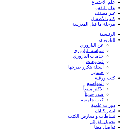
علم الاجتماع
علم النفس
غير مصنف
كتب الأطفال
مرحلة ما قبل المدرسة
الرئيسية
اليازوري
عن اليازوري
سياسة اليازوري
خدمات اليازوري
فيديوهات
أسئلة يتكرر طرحها
حسابي
كتب ورقية
المواضيع
الأكثر مبيعاً
صدر حديثاً
كتب جامعية
دورات علمية
انشر كتابك
نشاطات و معارض الكتب
تحميل القوائم
تواصل معنا