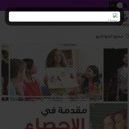
0
د.ا
h swipe gestures.
جميع المواضيع