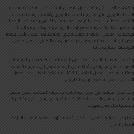
ويقع هذا الدليل في ستة فصول . يتضمن الفصل الأول مبادئ أساسية في
الإحصاء التربوي منها مفهوم الإحصاء التربوي،وأهمية دراسة الإحصـاء
التربوي ،ومجالات الإحصاء التربوي ، ومستويات القياس وعلاقاتها بالإحصاء،
والمتغيرات والثوابت ، والمجتمع الإحصائي والعينة ، وطرق جمع البيانات
الإحصائية ، وينتهي الفصل بالعينات وطرق اختيارها. أما الفصل الثاني يتضمن
عرض البيانات الإحصائية ، وكيفية بناء التوزيعات التكرارية ، ومن ثم تمثيل
التوزيعات التكرارية بيانياً
ويتضمن الفصل الثالث على مقاييس النزعة المركزية ، فيعرضها ، ويعطي
الطرق لحسابها وخواصها. أما الفصل الرابع فيتعرض إلى مفهوم التشتت
ومقاييسه، وفي الفصل الخامس ناقشنا الارتباط والانحدار ، بينما الفصل
السادس تضمن موضوع التوزيع الطبيعي
وقد حرص المؤلف على عرض بنود الكتاب وفصوله المختلفة بشكل متدرج ،
ومتسلسل ليناسب القدرات المختلفة للطلبة ، وحتى يسهل عليهم تناولها
وتعلمها بكل يسر وسهوله
كما راعي المؤلف تذييل كل فصل بتدريبات تزود المتعلم بالخبرات اللازمة
للمعلم الناجح