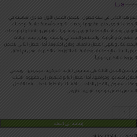
8
د.ا
25
د.ا
يقع هذا الدليل في ستة فصول . يتضمن الفصل الأول مبادئ أساسية في
الإحصاء التربوي منها مفهوم الإحصاء التربوي،وأهمية دراسة الإحصـاء
التربوي ،ومجالات الإحصاء التربوي ، ومستويات القياس وعلاقاتها بالإحصاء،
والمتغيرات والثوابت ، والمجتمع الإحصائي والعينة ، وطرق جمع البيانات
الإحصائية ، وينتهي الفصل بالعينات وطرق اختيارها. أما الفصل الثاني يتضمن
عرض البيانات الإحصائية ، وكيفية بناء التوزيعات التكرارية ، ومن ثم تمثيل
التوزيعات التكرارية بيانياً
ويتضمن الفصل الثالث على مقاييس النزعة المركزية ، فيعرضها ، ويعطي
الطرق لحسابها وخواصها. أما الفصل الرابع فيتعرض إلى مفهوم التشتت
ومقاييسه، وفي الفصل الخامس ناقشنا الارتباط والانحدار ، بينما الفصل
السادس تضمن موضوع التوزيع الطبيعي
إضافة إلى السلة
اضف الى لائحة الامنيات