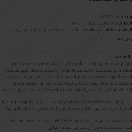
رمز المنتج:
YAZ235
التصنيفات:
الاحصاء
,
المقررات الدراسية
الوسوم:
Introduction to educational statistics
,
د. عبد الكريم موسى فرج الله
مشاركة:
الوصف
فإن الإحصاء التربوي يلعب دوراً مهماً في الحياة العصرية بجميع مناحيها
العلمية ، والاجتماعية والصناعية والتربوية ، والصحية ،وغيرها ،فهو يستعمل
لوصف الطرق المتعددة لجمع البيانات والمشاهدات ، ومن ثم يتم تنظيمِها،
وعرضها وتحليلها واستقراء النتائج منها وهناك إمكانات عظيمة يوفرها
الإحصاء للباحثين إضافة إلي الطرق العلمية الكثيرة المتعددة التي يزودهم بها
وتولي جامعة الأقصى اهتماماً وجهداً كبيرين للإحصاء التربوي ، وما هذا
الدليل إلا جزء من جهودها للارتقاء بمستوى الجامعة إلى المكان اللائق بها
وقد أُعد هذا الدليل على عجل ليلبي حاجة الطلاب الماسة إليه وسوف يُعدل إن
شاء الله عدة مرات قبل أن يخرج في شكله النهائي