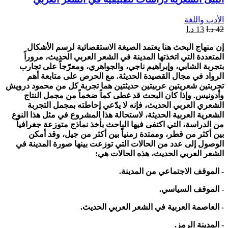
الأدب واللغة
42
د.ا
13
د.ا
إن منهاج البحث هنا يعتمد الصيغة الاستقصائية لرسم الأشكال
المتعددة التي اتخذتها المدينة في الشعر العربي الحديث، مروراً
بتجربة الشابي، وإبراهيم ناجي، والجواهري، ومعرّجاً على تجارب
الرواد في مجال القصيدة الحديثة. مع الحرص على متابعة أهم
تجربتين شعريتين عربيتين حديثتين هما تجربة كل من محمود درويش
وأدونيس. وإذا كان البحث قد غطى كماً ضخماً من مجمل النتاج
الشعري العربي الحديث، فإنه لا يدّعي إحاطته بمجمل التجربة
الشعرية العربية الحديثة، لاستحالة هذا المشروع في مثل هذا النوع
من الدراسة، التي اكتفى فيها الباحث بأخذ نماذج متوزعة جغرافياً
بين أكثر من قطر، وممتدة زمنياً بين أكثر من جيل، وقد أمكن
الوصول إلى عدد من الحالات التي توزعت بينها صورة المدينة في
الشعر العربي الحديث، هذه الحالات هي:
- الموقف الاجتماعي من المدينة.
- الموقف السياسي.
- العاصمة العربية في الشعر العربي الحديث.
- المدينة الرمز.