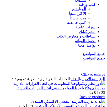
كتب ورقية
المواضيع
الأكثر مبيعاً
صدر حديثاً
كتب جامعية
دورات علمية
انشر كتابك
نشاطات و معارض الكتب
تحميل القوائم
تواصل معنا
جميع المواضيع
جميع المواضيع
Click to enlarge
الرئيسية
الأدب واللغة
“الكفايات اللغوية رؤية نظرية تطبيقية “
دور نظم وتكنولوجيا المعلومات في اتخاذ القرارات الادارية
25
د.ا
8
د.ا
Back to products
بداية تدريب المرشد النفسي الاكلينكي المبتدئ
50
د.ا
15
د.ا