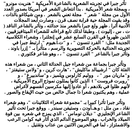
تأثر جبرا في تجربته الشعرية بالشاعرة الأمريكية " هنريت مونرو"
، وبمجلة شعر الأمريكية . بدأ انتعاش الشعر في أمريكا بصدور العدد
الأول من مجلة " شعر " مجلة تعني بالشعر . ومن شيكاغو بالذات ،
وقد بقيت المجلة حية قرابة نصف قرن ، وصارت أبعد المجلات
الأدبية أثرا . ظهر ولع جبرا بالشعر منذ حداثته ، وتأثر بالشاعر الناقد (
ت ، س ، إليوت ) . وطبقا لذلك تابع قراءاته للشعراء الميتافيزقيين ،
الذين ظهروا في القرن السابع عشر في إنجلترا ، وشعراء الكلاسية
الجديدة مثل: " الفرد تنسون " ، و "ت.ا.هيوم ". ارتبط جبرا في
تجربته الحداثية بالحركة التصويرية والرسم ، متأثرا بـ " إزرا باوند .
وتأثر جبرا بالشاعر " الفرد تنسون " ، ، وهو شاعر فكتوري .
وتأثر جبرا بجماعة من شعراء جيل الحداثة الثاني ، من شعراء هذه
الفئة كان " ارشيبالد ماكليش" ،"هارت كرين ، و"ولاس ستيفتز" ،
و"ماريان مور " ، ووليم كارلوس ويلميز ، و"ساندبيرغ" ، و
"روبرت فروست" t الذين كانوا يمثلون نموذج الروح الأمريكية ،
لأنهم ظلوا في بلادهم ، أو عادوا إليها مكرسين أنفسهم لأغراض
عملية ، وهم يكتبون شعرا ذا جمال خالص من حيث الإيقاع والصور .
وتأثر جبرا تأثرا كبيرا بـ "مجموعة شعراء الثلاثينات "، وهم شعراء
نقاد ، من مثل : و.هـ.أودن ، وستيفن سبندر . ووقع جبرا تحت تأثير
الشاعر الإنجليزي " ديلان توماس" ، الذي يمزج في شعره بين قوة
الميلاد والخراب . وهو الموضوع الدائم الذي أثار فيه كوامن الرعب
والاشمئزاز ، لما في الحربين الاثنين من عذاب وتقتيل .