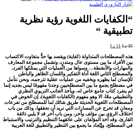
“الكفايات اللغوية رؤية نظرية
تطبيقية “
35
د.ا
11
د.ا
هذه المصطلحات المتداولة (كفاية) ويقصد بها حدٌّ متفاوت الاكتساب
بين الأفراد ما بين مستوى عال ومتدنٍ، وتشمل مجموعة المعارف
والمهارات والأنشطة… وسواها من العمليات التي يمتلكها الفرد،
والمصطلح الثاني اللغة أداة التفكير واللسان الظاهر والباطن
للإنسان لما يظهره ويخفيه من عمليات عقلية تترجمه، ونحن نتأمل
في مصطلح يجمع ما بين المصطلحيين وجدنا مفهومًا ليس بجديد إنما
لم ينفرد كتاب جامع خاص له، ويأخذ الجانب التربوي النظري
والتطبيقي معًا، الا وهو مفهوم (الكفايات اللغوية)، إن الخوض في
المصطلحات اللغوية الحديثة طريق شائك لما للمصطلح من تفرعات
ومعانٍ قد تخرج عن المسارات التي نريد أن نحققها، وذلك من باب
اختلاف الرؤى بين مؤلف وآخر، ومن باب أخر قد لا يلبي ذائقة
القارئ، وقد أخذ المؤلفان على عاتقهما التنظيم والترتيب والاستنباط
في المصطلح، وإيّجاد ما يجمع بين التنظير والتطبيق للغة العربية