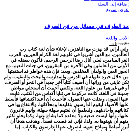
إضافة إلى السلة
عرض سريع
مد الطرف في مسائل من فن الصرف
الأدب واللغة
20
د.ا
6
د.ا
وإني أراني قد نهزت مع الناهزين، لإعلاء شأن لغة كتاب رب
العالمين، مع الذين أشربوا في قلوبهم لغة الكرام الخيرين، العرب
الغر الميامين، لعلي أنال رضا الرحمن الرحيم، فأكون بفضله في
الأولى من العاملين وفي الآخرة من المقربين، في جنات النعيم، مع
الحور العين والولدان المخلدين.
وبعد: فإن هذه خواطر قد استقيتها
من خلال خبرة طويلة في الدرس والمدارسة والبحث والتنقيب، ولم
تكن غايتي من ورائها أن أضيف كتاباً آخر جديداً في النحو أو الصرف،
أو في غيرهما من علوم اللغة، ولكنني أحببت أن أستجلي مواطن
جميلة في اللغة، كانت مركومة في ثنايا أكداس من الكتب، غابت
عنها العيون، وضلت عنها العقول، فأحببت أن أعيد اكتشافها فأسلط
عليها الأضواء ليقوم الدارسون بتقليدها ومحاكاتها، والانتفاع بها في
كتاباتهم وأحاديثهم، وليعلموا أن لغتهم سهلة سهلة، وأنهم قادرون
عليها، وأنها ليست صعبة ولا معقدة كما يشاع عنها، وكما يحلو لكثير
منهم أن ينعتوها به.
ولذا، فإني قد قصدت قصداً، وهدفت هدفاً أن
أبرز أنماطاً ونماذج لغوية، انصرف عنها الدارسون والكتاب، إما