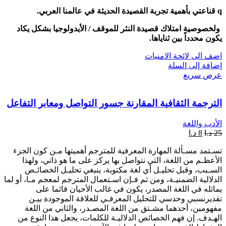
q قناعتي بأهمية تجربة القصيدة الحديثة في عالمنا العربي.
ولخصوصية امتلاك قصيدة النثر للموقف / الأيدولوجيا بشكل يكاد
يكون محدداً بين ثناياها.
اضف الى لائحة الامنيات
إضافة إلى السلة
عرض سريع
الترجمة الثقافية المقارنة جسور التواصل ومعابر التفاعل
الأدب واللغة
25
د.ا
8
د.ا
تسـتمد مسـألة المهارة المعرفية للمترجم أهميتها مـن كون الجزء
الأعظـم من اللغة، التي نتواصل بها يركز على ما هو ذاتي، ولهذا
السـبب، وقبل تحليـل أي لغة مكتوبة، ينبغي تحليـل الخصائـص
الدلالية الضمنيـة، ومن ثم فـإن اسـتعمال المترجم لمعجم مـا، أو لما
يماثله في اللغة المصدر، يكون في غالب الأحيان قائما على
تقديرنسبي وحدسي للتحليل المعرفـي للعلاقة الموجودة بيـن
مفهومين، أحدهما مشـتق من اللغة المصـدر، والثاني من اللغة
الهـدف. إن فهم الخصائص الدلاليـة للكلمات، يجعل هذا النوع من