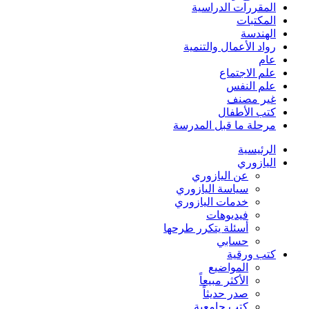
المقررات الدراسية
المكتبات
الهندسة
رواد الأعمال والتنمية
عام
علم الاجتماع
علم النفس
غير مصنف
كتب الأطفال
مرحلة ما قبل المدرسة
الرئيسية
اليازوري
عن اليازوري
سياسة اليازوري
خدمات اليازوري
فيديوهات
أسئلة يتكرر طرحها
حسابي
كتب ورقية
المواضيع
الأكثر مبيعاً
صدر حديثاً
كتب جامعية