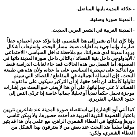
- علاقة المدينة بابنها المناضل.
- المدينة صورة وصفية.
- المدينة الغربية في الشعر العربي الحديث.
وإذا كان لنا أن نشير إلى هذا التقسيم، فإننا نؤكد عدم اعتماده خطاً
صارماً، وإنما جيء به لغايات ضبط مسار البحث، واستيعاب أشكال
ورود المدينة لدى شعرائنا، مع ملاحظة تداخل السياسي / الاجتماعي
/ الأيدولوجي داخل بنية القصائد / بالتالي داخل صورة المدينة ذاتها في
القصيدة، أما الفصل بين هذه الحالات فقد جاء لغايات الدراسة فقط
مع التأكيد على سيطرة السياسي على ما عداه، ولأن هذه هي طبيعة
البحث، فإن المسألة الجمالية في المقاطع / القصائد التي سيتم
تناولها كأمثلة، لن تأخذ حقها، إذ أن التركيز سيكون على ما تقوله
القصائد لا على جمالياتها، على أن هذا لا يعني خلو البحث من إشارات
موجزة تحمل حكماً نقدياً أو تحليلاً جمالياً خاصة إذا تردّى النص إلى
حدود الخطاب التقريري.
كما أنني أود الإشارة إلى استقصاء صورة المدينة عند شاعرين نثريين
باعتبار القصيدة النثرية العربية قد أخذت حضورها، ولا يمكن تناسي
دورها ومكانتها في العطاء الشعري الراهن، مع علمي بأن هذا قد يثير
موقفاً سلبياً ضد البحث عند بعض من لا يعترفون بهذا الشكل من
العطاء الشعري، ولكن: