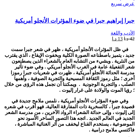
عرض سريع
جبرا إبراهيم جبرا في ضوء المؤثرات الأنجلو أمريكية
الأدب واللغة
42
د.ا
13
د.ا
في ظل المؤثرات الأنجلو أمريكية ، ظهر في شعر جبرا سمت
جديد ، يتميز باصطناعه الصورة الكلية وبخفوت الإيقاع ، الذي يقترب
من النثرية . وبشيء من التشابه العام بالشعراء الذين يصطنعون
شعر التفعيلة عامة في الغرب الأنجلو أمريكي . وفي ضوء تأثير
مدرسة الحداثة الأنجلو أمريكية ، ظهرت في شعريات جبرا رموزا
أخرى ؛ مثل رموز الثقافة المسيحية والتجربة الصوفية ، وأهمها
الصلب ، والتجربة الوجودية . ويمكننا أن نجمل هذه الرؤى من خلال
؛ رؤيا الموت والولادة على غرار إليوت .
وفي ضوء المؤثرات الأنجلو أمريكية ، نلمس ملامح جديدة في
قصيدة جبرا ، كالسخرية ذات المفارقة العالية، فهو أقرب في شعره
إلى إليوت ، وإلى حداثة الشعراء الرواد الآخرين ، من مدرسة الشعر
الجديد في العالم الجديد . اتجه هذا التصور الساخر الأسود نحو
الموضوعية ، يستخدم القناع ليخفف من أثر الغنائية المباشرة ،
فاكتسي ملامح درامية .