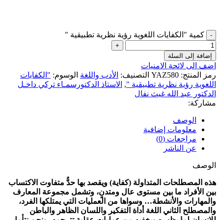
كمية "الكفايات اللغوية رؤية نظرية تطبيقية "
إضافة إلى السلة
اضف الى لائحة الامنيات
رمز المنتج:
YAZ580
التصنيف:
الأدب واللغة
الوسوم:
"الكفايات
اللغوية رؤية نظرية تطبيقية "
,
الاستاذ الدكتورسمـاء تركي داخـل
الدكتور عبد الله غيث نفال
مشاركة:
الوصف
معلومات إضافية
مراجعات (0)
عن الناشر
الوصف
هذه المصطلحات المتداولة (كفاية) ويقصد بها حدٌّ متفاوت الاكتساب
بين الأفراد ما بين مستوى عال ومتدنٍ، وتشمل مجموعة المعارف
والمهارات والأنشطة… وسواها من العمليات التي يمتلكها الفرد،
والمصطلح الثاني اللغة أداة التفكير واللسان الظاهر والباطن
للإنسان لما يظهره ويخفيه من عمليات عقلية تترجمه، ونحن نتأمل