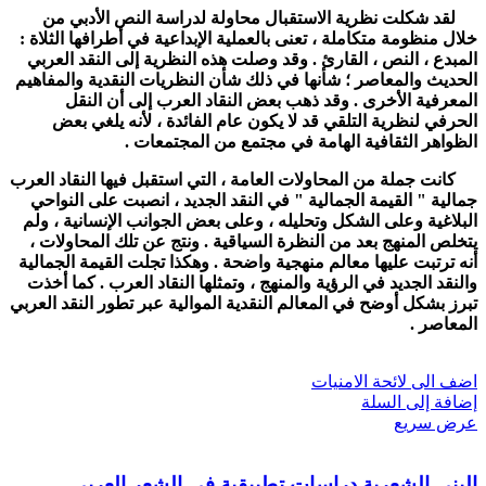
لقد شكلت نظرية الاستقبال محاولة لدراسة النص الأدبي من
خلال منظومة متكاملة ، تعنى بالعملية الإبداعية في أطرافها الثلاة :
المبدع ، النص ، القارئ . وقد وصلت هذه النظرية إلى النقد العربي
الحديث والمعاصر ؛ شأنها في ذلك شأن النظريات النقدية والمفاهيم
المعرفية الأخرى . وقد ذهب بعض النقاد العرب إلى أن النقل
الحرفي لنظرية التلقي قد لا يكون عام الفائدة ، لأنه يلغي بعض
الظواهر الثقافية الهامة في مجتمع من المجتمعات .
كانت جملة من المحاولات العامة ، التي استقبل فيها النقاد العرب
جمالية " القيمة الجمالية " في النقد الجديد ، انصبت على النواحي
البلاغية وعلى الشكل وتحليله ، وعلى بعض الجوانب الإنسانية ، ولم
يتخلص المنهج بعد من النظرة السياقية . ونتج عن تلك المحاولات ،
أنه ترتبت عليها معالم منهجية واضحة . وهكذا تجلت القيمة الجمالية
والنقد الجديد في الرؤية والمنهج ، وتمثلها النقاد العرب . كما أخذت
تبرز بشكل أوضح في المعالم النقدية الموالية عبر تطور النقد العربي
المعاصر .
اضف الى لائحة الامنيات
إضافة إلى السلة
عرض سريع
البنى الشعرية دراسات تطبيقية في الشعر العربي