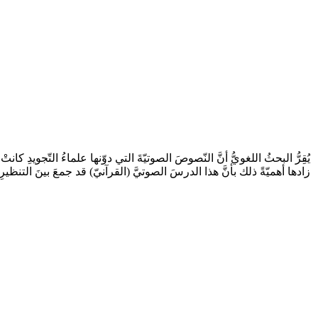
يُقِرُّ البحثُ اللغويُّ أنَّ النّصوصَ الصوتيّةَ التي دوّنها علماءُ التّجويدِ ك
زادها أهميّةً ذلك بأنَّ هذا الدرسَ الصوتيَّ (القرآنيّ) قد جمعَ بينَ التنظيرِ