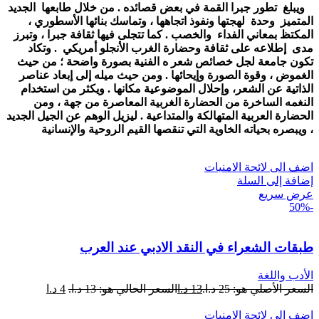
ويبلغ تطور جبرا القمة في بعض قصائده . من خلال طابعها الجديد
المتميز وحدة لهجتها ونفوذ اتجاهها ، وتماسك بنائها الأسطوري ،
المكتظ بمعاني الفداء والخصب . كما تتجلى فيها ثقافة جبرا ، وتبرز
مدى إطلاعه على ثقافة وحضارة الغرب الأنجلو أمريكي . وتكاد
تكون جامعة لجل خصائص شعر ه الفنية بصورة واضحة ؛ من حيث
الغموض ، وقوة الصورة وإيحائها . ومن حيث ميله إلى إبعاد عناصر
الذاتية عن الشعر، وإحلال الموضوعية مكانها . ويكثر من استخدام
النغمه الساخرة من الحضارة الغربية المعاصرة من جهة ، ومن
الحضارة العربية المتهالكة والمتداعية . ليزيل الوهم عن الجيل الجديد
، ويبصره بحياته الخاوية التي تنقصها القيم الروحية والإنسانية
اضف الى لائحة الامنيات
إضافة إلى السلة
عرض سريع
-50%
طبقات الشعراء في النقد الادبي عند العرب
الأدب واللغة
السعر الأصلي هو: 25 د.ا.
13
د.ا
السعر الحالي هو: 13 د.ا.
4
د.ا
اضف الى لائحة الامنيات