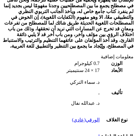
في مصطلح يجمع ما بين المصطلحيين وجدنا مفهومًا ليس بجديد إنما
لم ينفرد كتاب جامع خاص له، ويأخذ الجانب التربوي النظري
والتطبيقي معًا، الا وهو مفهوم (الكفايات اللغوية)، إن الخوض في
المصطلحات اللغوية الحديثة طريق شائك لما للمصطلح من تفرعات
ومعانٍ قد تخرج عن المسارات التي نريد أن نحققها، وذلك من باب
اختلاف الرؤى بين مؤلف وآخر، ومن باب أخر قد لا يلبي ذائقة
القارئ، وقد أخذ المؤلفان على عاتقهما التنظيم والترتيب والاستنباط
في المصطلح، وإيّجاد ما يجمع بين التنظير والتطبيق للغة العربية،
معلومات إضافية
الوزن
0.7 كيلوجرام
الأبعاد
17 × 24 سنتيميتر
د. سماء التركي
تأليف
,
د. عبدالله نفال
نوع الغلاف
الورقي(عادي)