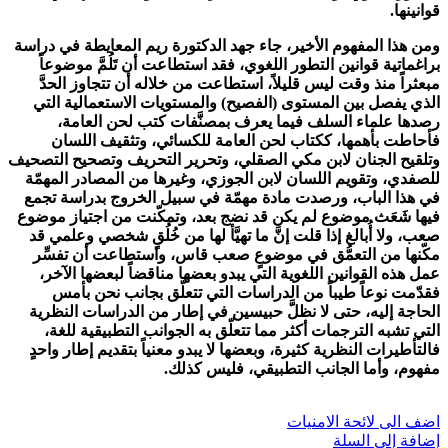
قوانينها.
ومن هذا المفهوم الأخير، جاء جهد الدكتورة ريم المعايطة في دراسة
براغماتية قوانين التطور اللغوي، فقد استطاعت أن تَلُمَّ موضوعاً
مبعثراً منذ وقت ليس قليلاً، استطاعت من خلاله أن تتجاوز الحدَّ
الذي يفصل بين المستوى (الفصيح) والمستويات الاستعمالية التي
رصدها علماء السلف فيما يعرف بمصنَّفات كتب لحن العامة،
فأحاطت بأهمها، ككتاب لحن العامة للكسائي، وتثقيف اللسان
وتلقيح الجنان لابن مكي الصقلي، وتحرير التحريف وتصحيح التصحيف
للصفدي، وتقويم اللسان لابن الجوزي، وغيرها من المصادر المهمّة
في هذا الباب، ورصدت مادة مهمّة في سبيل الخروج بدراسة تجمع
فيها شَعَث موضوع لم يكن قد نضج بعد، وتمكّنت من اجتياز موضوع
صعب، ولا أُبالغ إذا قلت إنَّ ما تهيَّأ لها من خُلُقٍ شخصي وعلمي قد
مكّنها من التعمُّق في موضوعٍ صعب قاس، واستطاعت أن تفسِّر
عمل هذه القوانين اللغوية التي يبدو بعضها مناقضاً لبعضها الآخر،
فقدّمت نوعاً طيباً من الدراسات التي تتعلّق بجانب نحن بأمس
الحاجة إليه، حتى لا نظلَّ حبيسين في إطار من الدراسات النظرية
التي تشبه الترجمات أكثر مما تتعلّق به الجوانب التطبيقية للغة،
فالتأطيرات النظرية كثيرة، وبعضها لا يبدو معنياً بتقديم إطار واحدٍ
مفهوم، وأما الجانب التطبيقي، فليس كذلك.
اضف الى لائحة الامنيات
إضافة إلى السلة