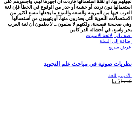
لجهلهم بها، أو لقلة استعمالها فأردت أن أجهرها لهم، وأجسرهم على
استعمالها دون تردد، أو خشية أو حذر من الوقوع في الخطأ فإن لغة
العرب فيها من المرونة والسعة والتنوع ما يجعلها تتسع لكثير من
الاستعمالات اللغوية التي يحذرون منها، أو يتهيبون من استعمالها
وهي صحيحة فصيحة، ولكنهم لا يعلمون... لا يعلمون أن لغة العرب
بحر واسع، في أحشائه الدر كامن
اضف الى لائحة الامنيات
إضافة إلى السلة
عرض سريع
نظريات صوتية في مباحث علم التجويد
الأدب واللغة
18
د.ا
5
د.ا