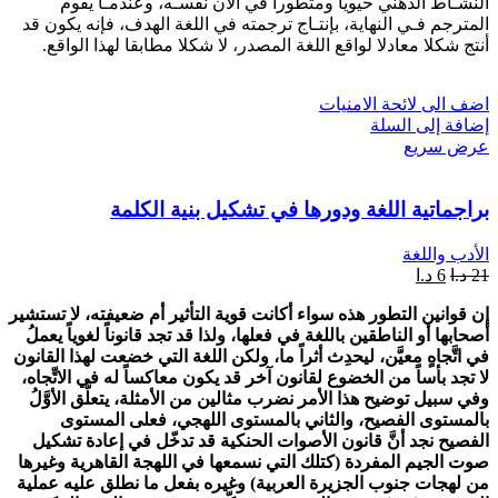
النشـاط الذهني حيويا ومتطورا في الآن نفسـه، وعندمـا يقوم
المترجم فـي النهاية، بإنتـاج ترجمته في اللغة الهدف، فإنه يكون قد
أنتج شكلا معادلا لواقع اللغة المصدر، لا شكلا مطابقا لهذا الواقع.
اضف الى لائحة الامنيات
إضافة إلى السلة
عرض سريع
براجماتية اللغة ودورها في تشكيل بنية الكلمة
الأدب واللغة
21
د.ا
6
د.ا
إن قوانين التطور هذه سواء أكانت قوية التأثير أم ضعيفته، لا تستشير
أصحابها أو الناطقين باللغة في فعلها، ولذا قد تجد قانوناً لغوياً يعملُ
في اتَّجاهٍ معيَّن، ليحدِث أثراً ما، ولكن اللغة التي خضعت لهذا القانون
لا تجد بأساً من الخضوع لقانون آخر قد يكون معاكساً له في الاتِّجاه،
وفي سبيل توضيح هذا الأمر نضرب مثالين من الأمثلة، يتعلَّق الأوَّلُ
بالمستوى الفصيح، والثاني بالمستوى اللهجي، فعلى المستوى
الفصيح نجد أنَّ قانون الأصوات الحنكية قد تدخّل في إعادة تشكيل
صوت الجيم المفردة (كتلك التي نسمعها في اللهجة القاهرية وغيرها
من لهجات جنوب الجزيرة العربية) وغيره بفعل ما نطلق عليه عملية