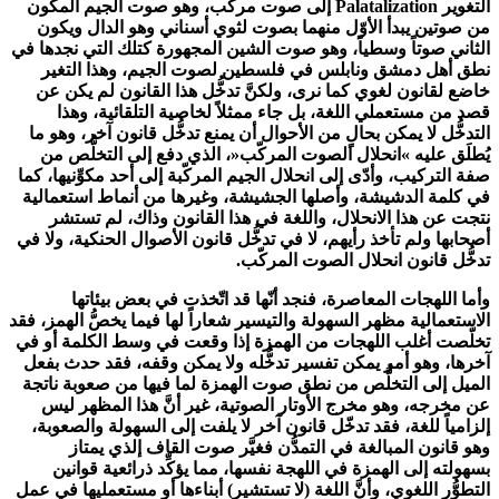
التغوير Palatalization إلى صوت مركّب، وهو صوت الجيم المكون
من صوتين يبدأ الأوّل منهما بصوت لثوي أسناني وهو الدال ويكون
الثاني صوتاً وسطياً، وهو صوت الشين المجهورة كتلك التي نجدها في
نطق أهل دمشق ونابلس في فلسطين لصوت الجيم، وهذا التغير
خاضع لقانون لغوي كما نرى، ولكنَّ تدخُّل هذا القانون لم يكن عن
قصد من مستعملي اللغة، بل جاء ممثلاً لخاصية التلقائية، وهذا
التدخُّل لا يمكن بحالٍ من الأحوال أن يمنع تدخُّل قانون آخر، وهو ما
يُطلَق عليه »انحلال الصوت المركّب«، الذي دفع إلى التخلُّص من
صفة التركيب، وأدّى إلى انحلال الجيم المركّبة إلى أحد مكوِّنيها، كما
في كلمة الدشيشة، وأصلها الجشيشة، وغيرها من أنماط استعمالية
نتجت عن هذا الانحلال، واللغة في هذا القانون وذاك، لم تستشر
أصحابها ولم تأخذ رأيهم، لا في تدخُّل قانون الأصوال الحنكية، ولا في
تدخُّل قانون انحلال الصوت المركّب.
وأما اللهجات المعاصرة، فنجد أنّها قد اتّخذت في بعض بيئاتها
الاستعمالية مظهر السهولة والتيسير شعاراً لها فيما يخصُّ الهمز، فقد
تخلّصت أغلب اللهجات من الهمزة إذا وقعت في وسط الكلمة أو في
آخرها، وهو أمر يمكن تفسير تدخُّله ولا يمكن وقفه، فقد حدث بفعل
الميل إلى التخلُّص من نطق صوت الهمزة لما فيها من صعوبة ناتجة
عن مخرجه، وهو مخرج الأوتار الصوتية، غير أنَّ هذا المظهر ليس
إلزامياً للغة، فقد تدخّل قانون آخر لا يلفت إلى السهولة والصعوبة،
وهو قانون المبالغة في التمدُّن فغيَّر صوت القاف إلذي يمتاز
بسهولته إلى الهمزة في اللهجة نفسها، مما يؤكِّد ذرائعية قوانين
التطوُّر اللغوي، وأنَّ اللغة (لا تستشير) أبناءها أو مستعمليها في عمل