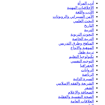
أدب المرأة
الأخلاقيات المهنية
الأدب واللغة
الأمن السيبراني والروبوتات
البحث العلمي
التاريخ
التربية
البحوث التربوية
التربية الخاصة
المناهج وطرق التدريس
الموهبة والإبداع
تربية طفل
تكنولوجيا التعليم
التوجيه النفسي
الجغرافيا
الروايات
الرياضة
السيرة الذاتية
الشريعة والفقه الإسلامي
الشعر
الصحافة والإعلام
الصحة النفسية والعقلية
العلاقات العامة