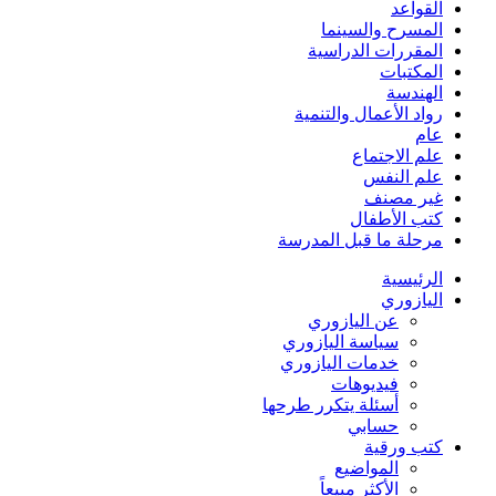
القواعد
المسرح والسينما
المقررات الدراسية
المكتبات
الهندسة
رواد الأعمال والتنمية
عام
علم الاجتماع
علم النفس
غير مصنف
كتب الأطفال
مرحلة ما قبل المدرسة
الرئيسية
اليازوري
عن اليازوري
سياسة اليازوري
خدمات اليازوري
فيديوهات
أسئلة يتكرر طرحها
حسابي
كتب ورقية
المواضيع
الأكثر مبيعاً