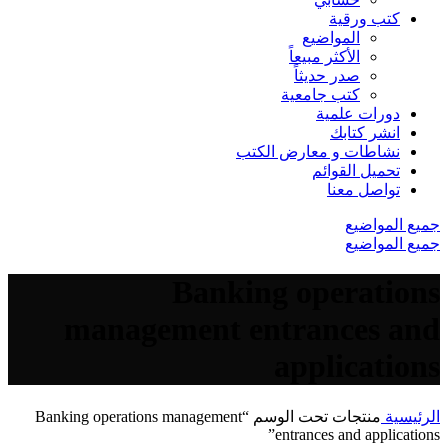
كتب ورقية
المواضيع
الأكثر مبيعاً
صدر حديثاً
كتب جامعية
دورات علمية
انشر كتابك
نشاطات و معارض الكتب
تحميل القوائم
تواصل معنا
جميع المواضيع
جميع المواضيع
Banking operations
management entrances and
applications
الرئيسية
منتجات تحت الوسم “Banking operations management
entrances and applications”