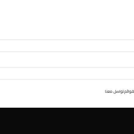
ailable use up and down arrows to review and enter to go to the desired p
ailable use up and down arrows to review and enter to go to the desired p
قوائم
تواصل معنا