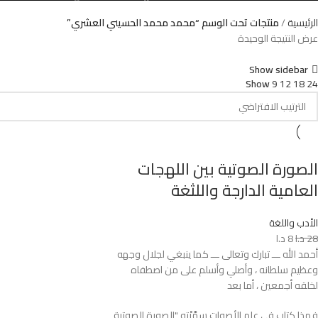
الرئيسية
منتجات تحت الوسم “محمد محمد الحسيني العشري”
عرض النتيجة الوحيدة
Show sidebar
Show
9
12
18
24
الصورة الصوتية بين اللهجات
العامية الدارجة واللثغة
الأدب واللغة
28
د.ا
8
د.ا
أحمد الله ـــ تبارك وتعالى ـــ كما ينبغي لجلال وجهه
وعظيم سلطانه ، وأصلي وأسلم على من اصطفاه
لخلقه أجمعين ، أما بعد
فهذا كتاب في علم الأصوات سمَّيْته "الصورة الصوتية