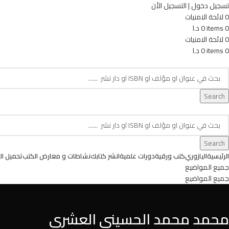
تسجيل دخول | التسجيل الأن
0
لائحة الامنيات
0
items
0
د.ا
0
لائحة الامنيات
0
items
0
د.ا
age. Touch device users, explore by touch or with swipe gestures.
Search
age. Touch device users, explore by touch or with swipe gestures.
Search
الرئيسية
اليازوري
كتب ورقية
دورات علمية
انشر كتابك
نشاطات و معارض الكتب
تحميل ال
جميع المواضيع
جميع المواضيع
محمد محمد الحسيني العشري