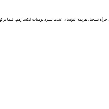
لك جرأة تسجيل هزيمة البؤساء، عندما يسرد يوميات انكسارهم، فيما يركع 