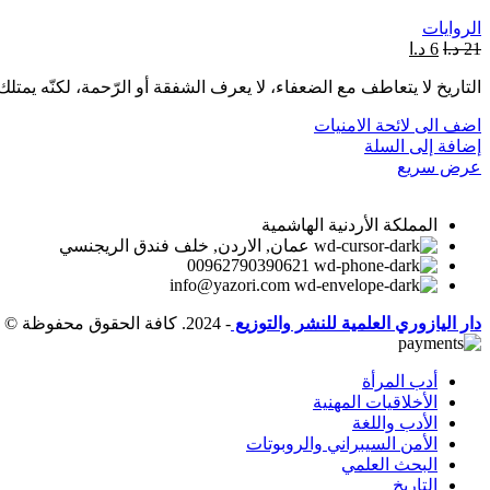
الروايات
21
د.ا
6
د.ا
التاريخ لا يتعاطف مع الضعفاء، لا يعرف الشفقة أو الرّحمة، لكنّه يمت
اضف الى لائحة الامنيات
إضافة إلى السلة
عرض سريع
المملكة الأردنية الهاشمية
عمان, الاردن, خلف فندق الريجنسي
00962790390621
info@yazori.com
دار اليازوري العلمية للنشر والتوزيع
- 2024. كافة الحقوق محفوظة ©
أدب المرأة
الأخلاقيات المهنية
الأدب واللغة
الأمن السيبراني والروبوتات
البحث العلمي
التاريخ