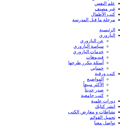
علم النفس
غير مصنف
كتب الأطفال
مرحلة ما قبل المدرسة
الرئيسية
اليازوري
عن اليازوري
سياسة اليازوري
خدمات اليازوري
فيديوهات
أسئلة يتكرر طرحها
حسابي
كتب ورقية
المواضيع
الأكثر مبيعاً
صدر حديثاً
كتب جامعية
دورات علمية
انشر كتابك
نشاطات و معارض الكتب
تحميل القوائم
تواصل معنا