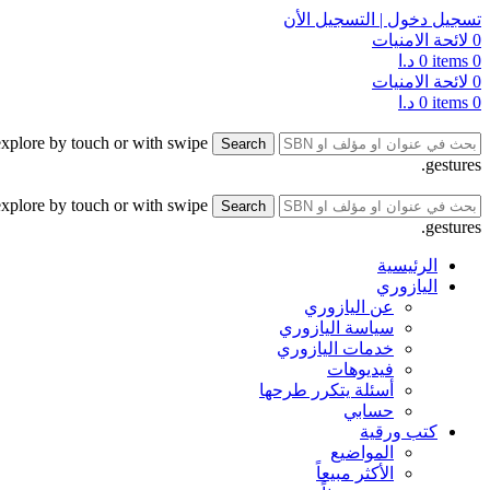
تسجيل دخول | التسجيل الأن
0
لائحة الامنيات
0
items
0
د.ا
0
لائحة الامنيات
0
items
0
د.ا
explore by touch or with swipe
Search
gestures.
explore by touch or with swipe
Search
gestures.
الرئيسية
اليازوري
عن اليازوري
سياسة اليازوري
خدمات اليازوري
فيديوهات
أسئلة يتكرر طرحها
حسابي
كتب ورقية
المواضيع
الأكثر مبيعاً