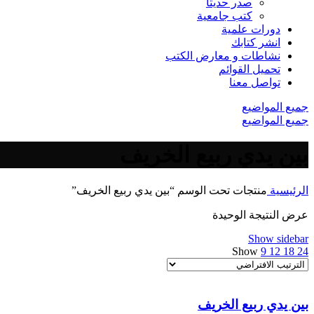
صدر حديثاً
كتب جامعية
دورات علمية
انشر كتابك
نشاطات و معارض الكتب
تحميل القوائم
تواصل معنا
جميع المواضيع
جميع المواضيع
بين يدي ربيع الخريف
الرئيسية
منتجات تحت الوسم “بين يدي ربيع الخريف”
عرض النتيجة الوحيدة
Show sidebar
Show
9
12
18
24
بين يدي ربيع الخريف