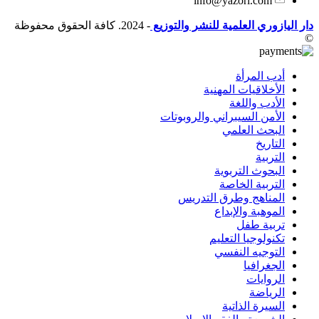
info@yazori.com
دار اليازوري العلمية للنشر والتوزيع
- 2024. كافة الحقوق محفوظة
©
أدب المرأة
الأخلاقيات المهنية
الأدب واللغة
الأمن السيبراني والروبوتات
البحث العلمي
التاريخ
التربية
البحوث التربوية
التربية الخاصة
المناهج وطرق التدريس
الموهبة والإبداع
تربية طفل
تكنولوجيا التعليم
التوجيه النفسي
الجغرافيا
الروايات
الرياضة
السيرة الذاتية