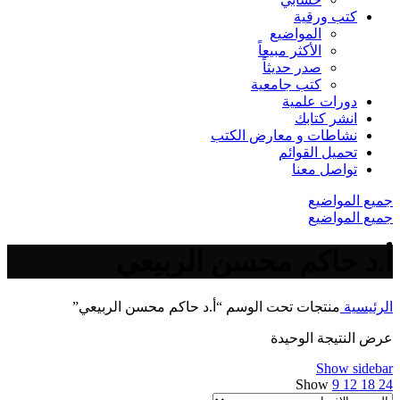
كتب ورقية
المواضيع
الأكثر مبيعاً
صدر حديثاً
كتب جامعية
دورات علمية
انشر كتابك
نشاطات و معارض الكتب
تحميل القوائم
تواصل معنا
جميع المواضيع
جميع المواضيع
أ.د حاكم محسن الربيعي
الرئيسية
منتجات تحت الوسم “أ.د حاكم محسن الربيعي”
عرض النتيجة الوحيدة
Show sidebar
Show
9
12
18
24