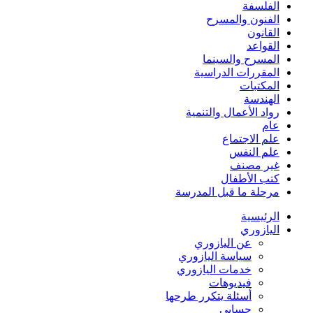
الفلسفة
الفنون والمسرح
القانون
القواعد
المسرح والسينما
المقررات الدراسية
المكتبات
الهندسة
رواد الأعمال والتنمية
عام
علم الاجتماع
علم النفس
غير مصنف
كتب الأطفال
مرحلة ما قبل المدرسة
الرئيسية
اليازوري
عن اليازوري
سياسة اليازوري
خدمات اليازوري
فيديوهات
أسئلة يتكرر طرحها
حسابي