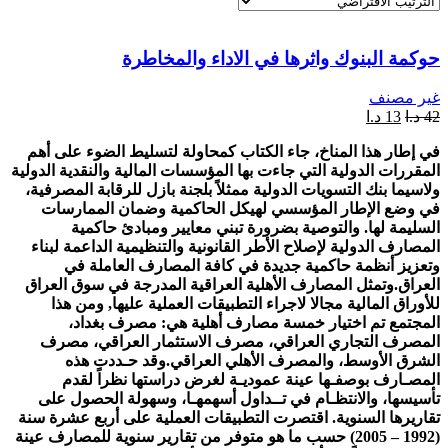
حوكمة البنوك واثرها في الاداء والمخاطرة
غير مصنف
42
د.ا
13
د.ا
في إطار هذا المناخ، جاء الكتاب كمحاولة لتسليط الضوء على أهم
المقررات الدولية التي جاءت بها المؤسسات المالية والنقدية الدولية
ولاسيما بنك التسويات الدولية ممثلاً بلجنة بازل للرقابة المصرفية،
في وضع الإطار المؤسسي لهيكل الحاكمية وضمان الممارسات
السليمة لها. والتوصية بضرورة تبني معايير ومبادئ حاكمية
المصارف الدولية لإصلاح الأطر القانونية والتنظيمية الداعمة لبناء
وتعزيز أنظمة حاكمية جديدة في كافة المصارف العاملة في
العراق.وتمثل المصارف الأهلية العراقية المدرجة في سوق العراق
للأوراق المالية مجالا لاجراء التطبيقات العملية عليها, ومن هذا
المجتمع تم اختيار خمسة مصارف أهلية هي: مصرف بغداد،
المصرف التجاري العراقي، مصرف الاستثمار العراقي، مصرف
الشرق الأوسط، والمصرف الأهلي العراقي.وقد حـددت هذه
المصـارف بوصفـها عينة عموديـة لغرض دراستها نظراً لقدم
تأسيسها، والانتظـام في تــداول أسهمهـا، وسهولة الحصول على
تقاريرها السنوية. اقتصرت التطبيقات العملية على أربع عشرة سنة
(1992 – 2005) حسب ما هو متوفر من تقارير سنوية للمصارف عينة